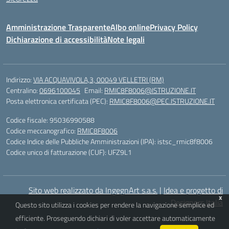
Amministrazione Trasparente
Albo online
Privacy Policy
Dichiarazione di accessibilità
Note legali
Indirizzo:
VIA ACQUAVIVOLA,3, 00049 VELLETRI (RM)
Centralino:
0696100045
Email:
RMIC8F8006@ISTRUZIONE.IT
Posta elettronica certificata (PEC):
RMIC8F8006@PEC.ISTRUZIONE.IT
Codice fiscale: 95036990588
Codice meccanografico:
RMIC8F8006
Codice Indice delle Pubbliche Amministrazioni (IPA): istsc_rmic8f8006
Codice unico di fatturazione (CUF): UFZ9L1
Sito web realizzato da IngegnArt s.a.s.
|
Idea e progetto di
x
Designers Italia
Questo sito utilizza i cookies per rendere la navigazione semplice ed
efficiente. Proseguendo dichiari di voler accettare automaticamente