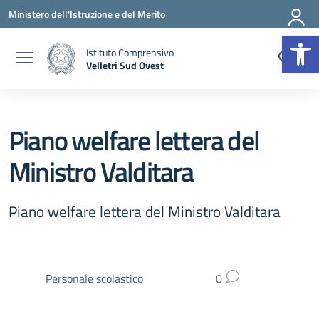
Vai ai contenuti
Vai al menu di navigazione
Vai al footer
Ministero dell'Istruzione e del Merito
Op
Istituto Comprensivo
Velletri Sud Ovest
— Visita la pagina iniziale della scuola
Piano welfare lettera del
Ministro Valditara
Piano welfare lettera del Ministro Valditara
Personale scolastico
0