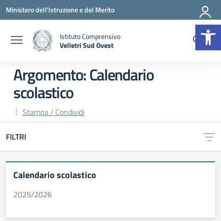
Vai ai contenuti
Vai al menu di navigazione
Vai al footer
Ministero dell'Istruzione e del Merito
Op
Istituto Comprensivo
Velletri Sud Ovest
— Visita la pagina iniziale della scuola
Argomento: Calendario
scolastico
Stampa / Condividi
FILTRI
Calendario scolastico
2025/2026