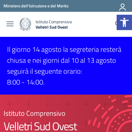
Vai ai contenuti
Vai al menu di navigazione
Vai al footer
Ministero dell'Istruzione e del Merito
Op
Istituto Comprensivo
Velletri Sud Ovest
Il giorno 14 agosto la segreteria resterà
chiusa e nei giorni dal 10 al 13 agosto
seguirà il seguente orario:
8:00 - 14:00.
Istituto Comprensivo
Velletri Sud Ovest