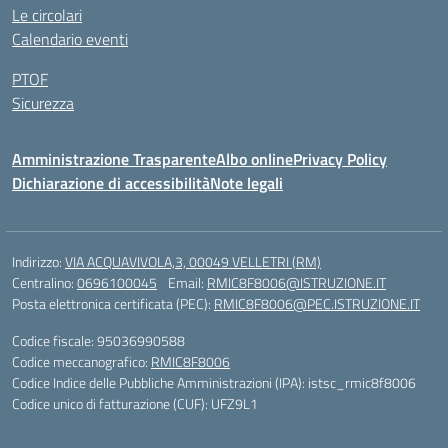
Le circolari
Calendario eventi
PTOF
Sicurezza
Amministrazione Trasparente
Albo online
Privacy Policy
Dichiarazione di accessibilità
Note legali
Indirizzo:
VIA ACQUAVIVOLA,3, 00049 VELLETRI (RM)
Centralino:
0696100045
Email:
RMIC8F8006@ISTRUZIONE.IT
Posta elettronica certificata (PEC):
RMIC8F8006@PEC.ISTRUZIONE.IT
Codice fiscale: 95036990588
Codice meccanografico:
RMIC8F8006
Codice Indice delle Pubbliche Amministrazioni (IPA): istsc_rmic8f8006
Codice unico di fatturazione (CUF): UFZ9L1