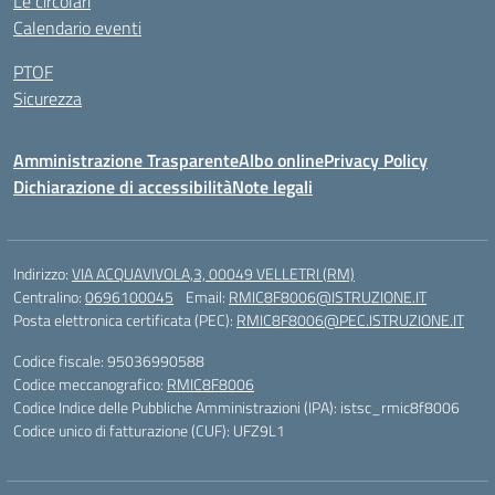
Le circolari
Calendario eventi
PTOF
Sicurezza
Amministrazione Trasparente
Albo online
Privacy Policy
Dichiarazione di accessibilità
Note legali
Indirizzo:
VIA ACQUAVIVOLA,3, 00049 VELLETRI (RM)
Centralino:
0696100045
Email:
RMIC8F8006@ISTRUZIONE.IT
Posta elettronica certificata (PEC):
RMIC8F8006@PEC.ISTRUZIONE.IT
Codice fiscale: 95036990588
Codice meccanografico:
RMIC8F8006
Codice Indice delle Pubbliche Amministrazioni (IPA): istsc_rmic8f8006
Codice unico di fatturazione (CUF): UFZ9L1