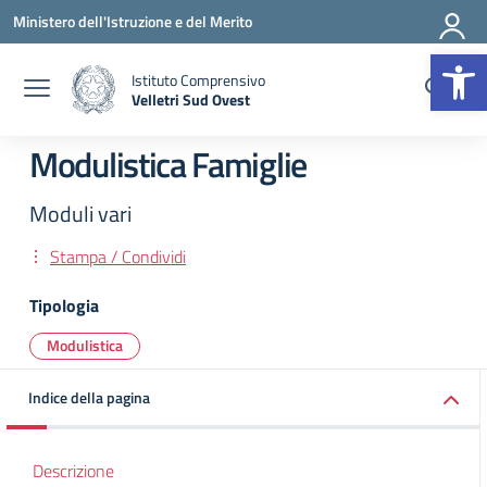
Vai ai contenuti
Vai al menu di navigazione
Vai al footer
Ministero dell'Istruzione e del Merito
Op
Istituto Comprensivo
Velletri Sud Ovest
— Visita la pagina iniziale della scuola
Modulistica Famiglie
Moduli vari
Stampa / Condividi
Tipologia
Modulistica
Indice della pagina
Descrizione