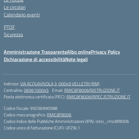
Le circolari
Calendario eventi
PTOF
Sicurezza
Amministrazione Trasparente
Albo online
Privacy Policy
Dichiarazione di accessibilità
Note legali
Indirizzo:
VIA ACQUAVIVOLA,3, 00049 VELLETRI (RM)
Centralino:
0696100045
Email:
RMIC8F8006@ISTRUZIONE.IT
Posta elettronica certificata (PEC):
RMIC8F8006@PEC.ISTRUZIONE.IT
Codice fiscale: 95036990588
Codice meccanografico:
RMIC8F8006
Codice Indice delle Pubbliche Amministrazioni (IPA): istsc_rmic8f8006
Codice unico di fatturazione (CUF): UFZ9L1