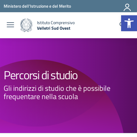
Vai ai contenuti
Vai al menu di navigazione
Vai al footer
Ministero dell'Istruzione e del Merito
Op
Istituto Comprensivo
Velletri Sud Ovest
— Visita la pagina iniziale della scuola
Percorsi di studio
Gli indirizzi di studio che è possibile
frequentare nella scuola