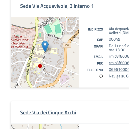
Sede Via Acquavivola, 3 interno 1
Via Acquavi
INDIRIZZO
Velletri (RM
00049
CAP
Dal Lunedì a
ORARI
ore 13:00.
rmic8f8006
EMAIL
rmic8f8006@
PEC
069610004
TELEFONO
Naviga su 
Sede Via dei Cinque Archi