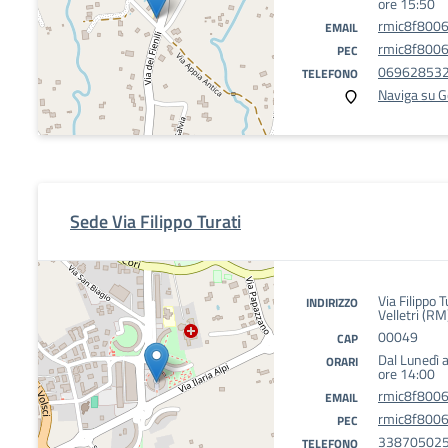
ore 15:50
rmic8f8006
EMAIL
rmic8f8006@
PEC
06962853
TELEFONO
Naviga su 
Sede Via Filippo Turati
Via Filippo 
INDIRIZZO
Velletri (RM
00049
CAP
Dal Lunedì a
ORARI
ore 14:00
rmic8f8006
EMAIL
rmic8f8006@
PEC
33870502
TELEFONO