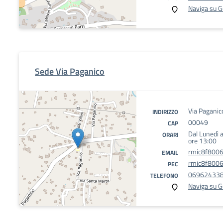
Naviga su 
Sede Via Paganico
Via Paganic
INDIRIZZO
00049
CAP
Dal Lunedì a
ORARI
ore 13:00
rmic8f8006
EMAIL
rmic8f8006@
PEC
06962433
TELEFONO
Naviga su 