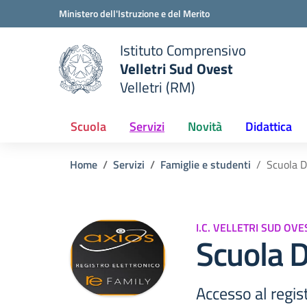
Vai ai contenuti
Vai al menu di navigazione
Vai al footer
Ministero dell'Istruzione e del Merito
Istituto Comprensivo
Velletri Sud Ovest
e della scuola
Velletri (RM)
— Visita la pagina iniziale del
Scuola
Servizi
Novità
Didattica
Home
Servizi
Famiglie e studenti
Scuola D
I.C. VELLETRI SUD OVE
Scuola D
Accesso al regis