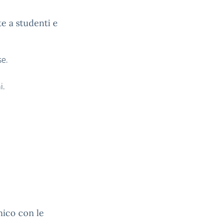
e a studenti e
se.
i.
nico con le