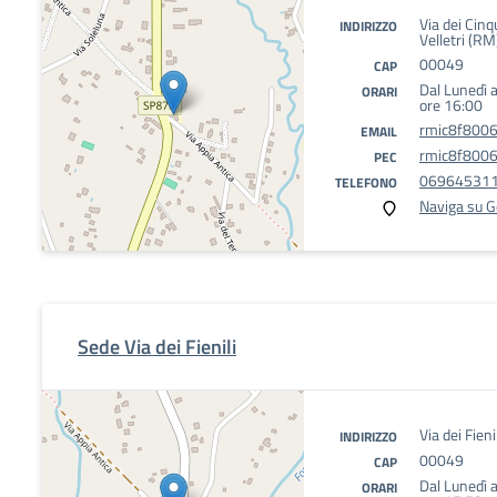
Via dei Cin
INDIRIZZO
Velletri (RM
00049
CAP
Dal Lunedì a
ORARI
ore 16:00
rmic8f8006
EMAIL
rmic8f8006@
PEC
06964531
TELEFONO
Naviga su 
Sede Via dei Fienili
Via dei Fien
INDIRIZZO
00049
CAP
Dal Lunedì a
ORARI