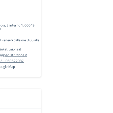
vola, 3 interno 1, 00049
)
l venerdì dalle ore 8:00 alle
@istruzione.it
pec.istruzione.it
5 - 069622087
Google Map