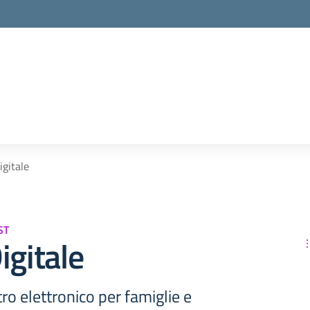
la scuola
igitale
ST
igitale
tro elettronico per famiglie e