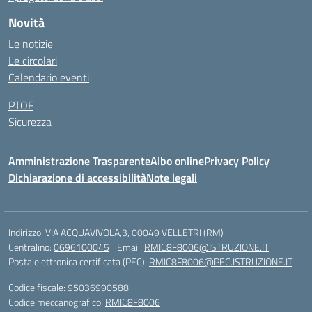
Novità
Le notizie
Le circolari
Calendario eventi
PTOF
Sicurezza
Amministrazione Trasparente
Albo online
Privacy Policy
Dichiarazione di accessibilità
Note legali
Indirizzo:
VIA ACQUAVIVOLA,3, 00049 VELLETRI (RM)
Centralino:
0696100045
Email:
RMIC8F8006@ISTRUZIONE.IT
Posta elettronica certificata (PEC):
RMIC8F8006@PEC.ISTRUZIONE.IT
Codice fiscale: 95036990588
Codice meccanografico:
RMIC8F8006