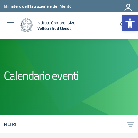
Vai ai contenuti
Vai al menu di navigazione
Vai al footer
Ministero dell'Istruzione e del Merito
Op
Istituto Comprensivo
Velletri Sud Ovest
— Visita la pagina iniziale della scuola
Calendario eventi
FILTRI