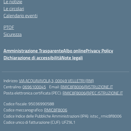
Le notizie
Le circolari
Calendario eventi
PTOF
Sicurezza
Amministrazione Trasparente
Albo online
Privacy Policy
Dichiarazione di accessibilità
Note legali
Indirizzo:
VIA ACQUAVIVOLA,3, 00049 VELLETRI (RM)
Centralino:
0696100045
Email:
RMIC8F8006@ISTRUZIONE.IT
Posta elettronica certificata (PEC):
RMIC8F8006@PEC.ISTRUZIONE.IT
Codice fiscale: 95036990588
Codice meccanografico:
RMIC8F8006
Codice Indice delle Pubbliche Amministrazioni (IPA): istsc_rmic8f8006
Codice unico di fatturazione (CUF): UFZ9L1