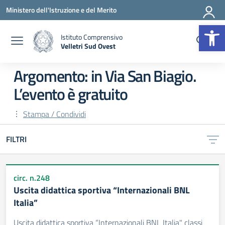
Vai ai contenuti
Vai al menu di navigazione
Vai al footer
Ministero dell'Istruzione e del Merito
Op
Istituto Comprensivo
Velletri Sud Ovest
— Visita la pagina iniziale della scuola
Argomento: in Via San Biagio.
L’evento è gratuito
Stampa / Condividi
FILTRI
circ. n.248
Uscita didattica sportiva “Internazionali BNL
Italia”
Uscita didattica sportiva “Internazionali BNL Italia" classi