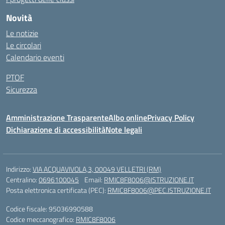
Novità
Le notizie
Le circolari
Calendario eventi
PTOF
Sicurezza
Amministrazione Trasparente
Albo online
Privacy Policy
Dichiarazione di accessibilità
Note legali
Indirizzo:
VIA ACQUAVIVOLA,3, 00049 VELLETRI (RM)
Centralino:
0696100045
Email:
RMIC8F8006@ISTRUZIONE.IT
Posta elettronica certificata (PEC):
RMIC8F8006@PEC.ISTRUZIONE.IT
Codice fiscale: 95036990588
Codice meccanografico:
RMIC8F8006