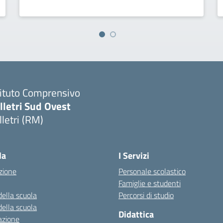
tituto Comprensivo
lletri Sud Ovest
lletri (RM)
Visita la pagina iniziale della scuola
la
I Servizi
zione
Personale scolastico
Famiglie e studenti
della scuola
Percorsi di studio
della scuola
Didattica
azione