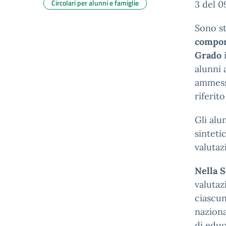
Circolari per alunni e famiglie
3 del 0
Sono st
compor
Grado
i
alunni 
ammessi
riferito
Gli alu
sinteti
valutaz
Nella 
valutaz
ciascun
naziona
di edu