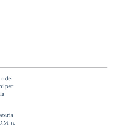
io dei
ni per
la
ateria
O.M. n.