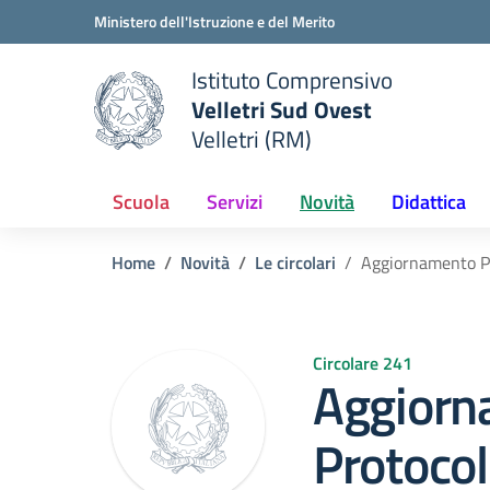
Vai ai contenuti
Vai al menu di navigazione
Vai al footer
Ministero dell'Istruzione e del Merito
Istituto Comprensivo
Velletri Sud Ovest
e della scuola
Velletri (RM)
— Visita la pagina iniziale del
Scuola
Servizi
Novità
Didattica
Home
Novità
Le circolari
Aggiornamento Pr
Circolare 241
Aggiorn
Protocol