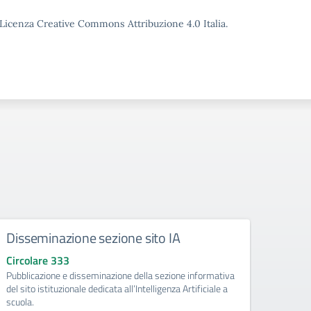
o Licenza Creative Commons Attribuzione 4.0 Italia.
Disseminazione sezione sito IA
Como
Circolare 333
Circo
Pubblicazione e disseminazione della sezione informativa
libri d
del sito istituzionale dedicata all’Intelligenza Artificiale a
di Pri
scuola.