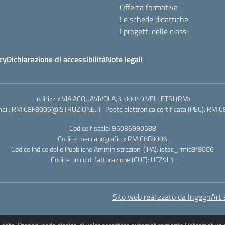
Offerta formativa
Le schede didattiche
I progetti delle classi
cy
Dichiarazione di accessibilità
Note legali
Indirizzo:
VIA ACQUAVIVOLA,3, 00049 VELLETRI (RM)
ail:
RMIC8F8006@ISTRUZIONE.IT
Posta elettronica certificata (PEC):
RMIC
Codice fiscale: 95036990588
Codice meccanografico:
RMIC8F8006
Codice Indice delle Pubbliche Amministrazioni (IPA): istsc_rmic8f8006
Codice unico di fatturazione (CUF): UFZ9L1
Sito web realizzato da IngegnArt s