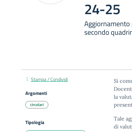
24-25
Aggiornamento p
secondo quadrim
Stampa / Condividi
Si comu
Docenti
Argomenti
la valut
circolari
present
Tale ag
Tipologia
di valu