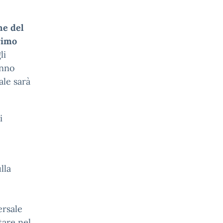
ne del
rimo
li
anno
ale sarà
i
lla
ersale
tare nel