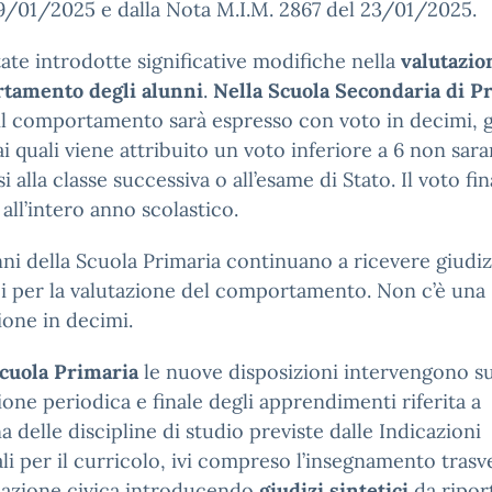
9/01/2025 e dalla Nota M.I.M. 2867 del 23/01/2025.
ate introdotte significative modifiche nella
valutazio
tamento degli alunni
.
Nella Scuola Secondaria di P
l comportamento sarà espresso con voto in decimi, g
ai quali viene attribuito un voto inferiore a 6 non sar
 alla classe successiva o all’esame di Stato. Il voto fin
 all’intero anno scolastico.
nni della Scuola Primaria continuano a ricevere giudiz
ci per la valutazione del comportamento. Non c’è una
ione in decimi.
Scuola Primaria
le nuove disposizioni intervengono su
ione periodica e finale degli apprendimenti riferita a
a delle discipline di studio previste dalle Indicazioni
li per il curricolo, ivi compreso l’insegnamento trasv
cazione civica introducendo
giudizi sintetici
da ripor