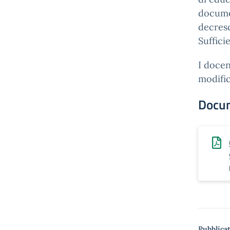
documen
decresc
Suffici
I docen
modific
Docu
Pubblicat