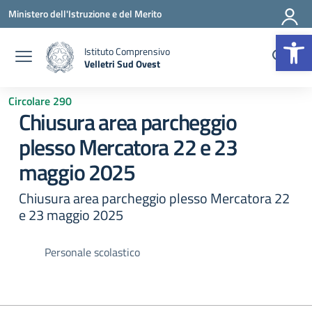
Vai ai contenuti
Vai al menu di navigazione
Vai al footer
Ministero dell'Istruzione e del Merito
Op
Istituto Comprensivo
Velletri Sud Ovest
— Visita la pagina iniziale della scuola
Circolare 290
Chiusura area parcheggio
plesso Mercatora 22 e 23
maggio 2025
Chiusura area parcheggio plesso Mercatora 22
e 23 maggio 2025
Personale scolastico