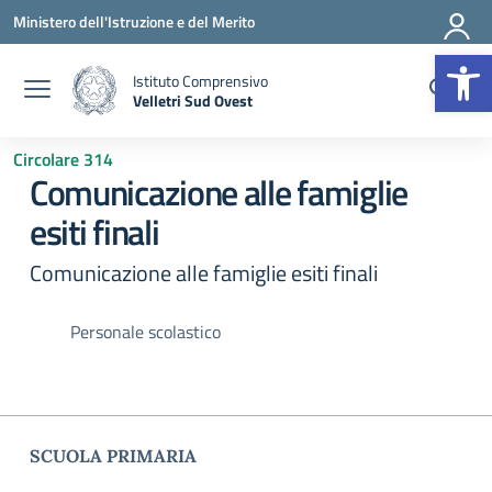
Vai ai contenuti
Vai al menu di navigazione
Vai al footer
Ministero dell'Istruzione e del Merito
Op
Istituto Comprensivo
Velletri Sud Ovest
— Visita la pagina iniziale della scuola
Circolare 314
Comunicazione alle famiglie
esiti finali
Comunicazione alle famiglie esiti finali
Personale scolastico
SCUOLA PRIMARIA