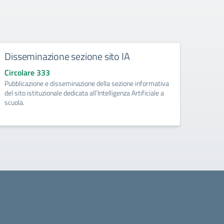
Disseminazione sezione sito IA
Como
Circolare 333
Circo
Pubblicazione e disseminazione della sezione informativa
libri d
del sito istituzionale dedicata all’Intelligenza Artificiale a
di Pri
scuola.