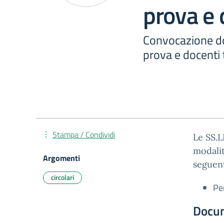
prova e 
Convocazione do
prova e docenti 
Stampa / Condividi
Le SS.L
modalit
Argomenti
seguent
circolari
Pe
Docu