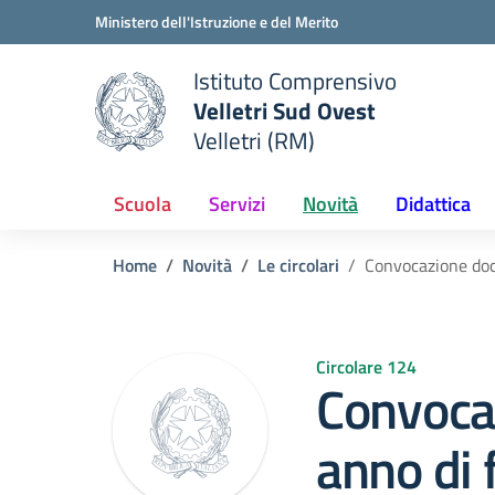
Vai ai contenuti
Vai al menu di navigazione
Vai al footer
Ministero dell'Istruzione e del Merito
Istituto Comprensivo
Velletri Sud Ovest
e della scuola
Velletri (RM)
— Visita la pagina iniziale del
Scuola
Servizi
Novità
Didattica
Home
Novità
Le circolari
Convocazione doce
Circolare 124
Convocaz
anno di 