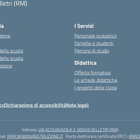
lletri (RM)
Visita la pagina iniziale della scuola
la
I Servizi
zione
Personale scolastico
Famiglie e studenti
della scuola
Percorsi di studio
della scuola
Didattica
azione
Offerta formativa
Le schede didattiche
I progetti delle classi
cy
Dichiarazione di accessibilità
Note legali
Indirizzo:
VIA ACQUAVIVOLA,3, 00049 VELLETRI (RM)
ail:
RMIC8F8006@ISTRUZIONE.IT
Posta elettronica certificata (PEC):
RMIC