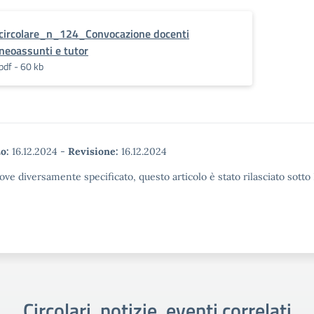
circolare_n_124_Convocazione docenti
neoassunti e tutor
pdf - 60 kb
o:
16.12.2024
-
Revisione:
16.12.2024
ove diversamente specificato, questo articolo è stato rilasciato sott
Circolari, notizie, eventi correlati