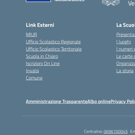
Ve
— 
Link Esterni
La Scuo
MIUR
Presenta
Ufficio Scolastico Regionale
I luoghi
Ufficio Scolastico Territoriale
I numeri 
Scuola in Chiaro
Le carte 
Iscrizioni On Line
Organizz
Invalsi
La storia
Comune
Amministrazione Trasparente
Albo online
Privacy Poli
Centralino:
0696100045
Em