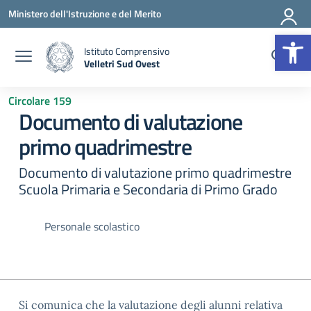
Vai ai contenuti
Vai al menu di navigazione
Vai al footer
Ministero dell'Istruzione e del Merito
Op
Istituto Comprensivo
Velletri Sud Ovest
— Visita la pagina iniziale della scuola
Circolare 159
Documento di valutazione
primo quadrimestre
Documento di valutazione primo quadrimestre
Scuola Primaria e Secondaria di Primo Grado
Personale scolastico
Si comunica che la valutazione degli alunni relativa