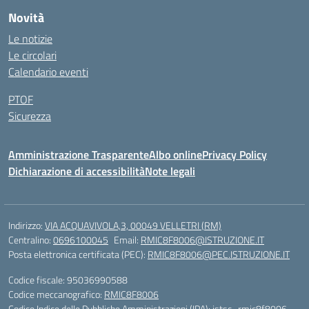
Novità
Le notizie
Le circolari
Calendario eventi
PTOF
Sicurezza
Amministrazione Trasparente
Albo online
Privacy Policy
Dichiarazione di accessibilità
Note legali
Indirizzo:
VIA ACQUAVIVOLA,3, 00049 VELLETRI (RM)
Centralino:
0696100045
Email:
RMIC8F8006@ISTRUZIONE.IT
Posta elettronica certificata (PEC):
RMIC8F8006@PEC.ISTRUZIONE.IT
Codice fiscale: 95036990588
Codice meccanografico:
RMIC8F8006
Codice Indice delle Pubbliche Amministrazioni (IPA): istsc_rmic8f8006