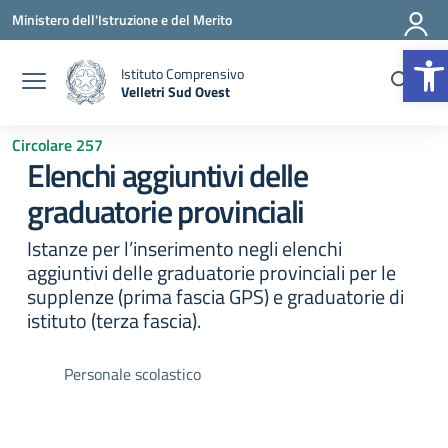
Vai ai contenuti
Vai al menu di navigazione
Vai al footer
Ministero dell'Istruzione e del Merito
Op
Istituto Comprensivo
Velletri Sud Ovest
— Visita la pagina iniziale della scuola
Circolare 257
Elenchi aggiuntivi delle
graduatorie provinciali
Istanze per l’inserimento negli elenchi
aggiuntivi delle graduatorie provinciali per le
supplenze (prima fascia GPS) e graduatorie di
istituto (terza fascia).
Personale scolastico