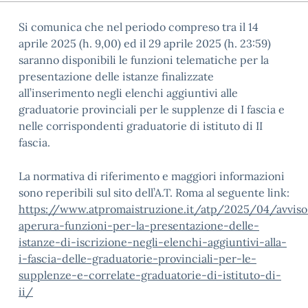
Si comunica che nel periodo compreso tra il 14
aprile 2025 (h. 9,00) ed il 29 aprile 2025 (h. 23:59)
saranno disponibili le funzioni telematiche per la
presentazione delle istanze finalizzate
all’inserimento negli elenchi aggiuntivi alle
graduatorie provinciali per le supplenze di I fascia e
nelle corrispondenti graduatorie di istituto di II
fascia.
La normativa di riferimento e maggiori informazioni
sono reperibili sul sito dell’A.T. Roma al
seguente link
:
https://www.atpromaistruzione.it/atp/2025/04/avviso
aperura-funzioni-per-la-presentazione-delle-
istanze-di-iscrizione-negli-elenchi-aggiuntivi-alla-
i-fascia-delle-graduatorie-provinciali-per-le-
supplenze-e-correlate-graduatorie-di-istituto-di-
ii/