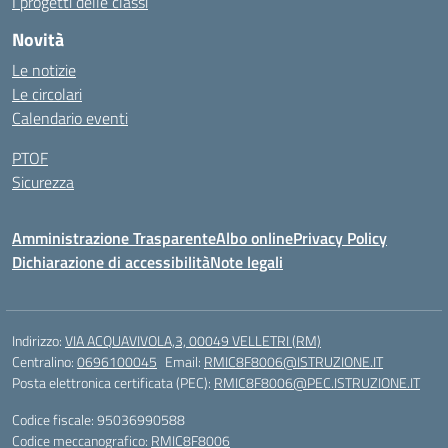
I progetti delle classi
Novità
Le notizie
Le circolari
Calendario eventi
PTOF
Sicurezza
Amministrazione Trasparente
Albo online
Privacy Policy
Dichiarazione di accessibilità
Note legali
Indirizzo:
VIA ACQUAVIVOLA,3, 00049 VELLETRI (RM)
Centralino:
0696100045
Email:
RMIC8F8006@ISTRUZIONE.IT
Posta elettronica certificata (PEC):
RMIC8F8006@PEC.ISTRUZIONE.IT
Codice fiscale: 95036990588
Codice meccanografico:
RMIC8F8006