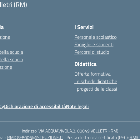
lletri (RM)
Visita la pagina iniziale della scuola
la
I Servizi
zione
Personale scolastico
Famiglie e studenti
della scuola
Percorsi di studio
della scuola
Didattica
azione
Offerta formativa
Le schede didattiche
I progetti delle classi
cy
Dichiarazione di accessibilità
Note legali
Indirizzo:
VIA ACQUAVIVOLA,3, 00049 VELLETRI (RM)
ail:
RMIC8F8006@ISTRUZIONE.IT
Posta elettronica certificata (PEC):
RMIC