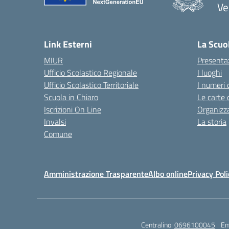
Ve
— 
Link Esterni
La Scuo
MIUR
Presenta
Ufficio Scolastico Regionale
I luoghi
Ufficio Scolastico Territoriale
I numeri 
Scuola in Chiaro
Le carte 
Iscrizioni On Line
Organizz
Invalsi
La storia
Comune
Amministrazione Trasparente
Albo online
Privacy Poli
Centralino:
0696100045
Em