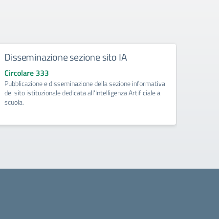
Disseminazione sezione sito IA
Como
Circolare 333
Circo
Pubblicazione e disseminazione della sezione informativa
libri d
del sito istituzionale dedicata all’Intelligenza Artificiale a
di Pri
scuola.