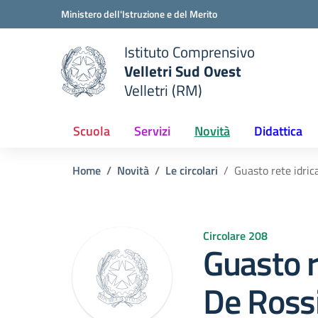
Vai ai contenuti
Vai al menu di navigazione
Vai al footer
Ministero dell'Istruzione e del Merito
Istituto Comprensivo
Velletri Sud Ovest
e della scuola
Velletri (RM)
— Visita la pagina iniziale del
Scuola
Servizi
Novità
Didattica
Home
Novità
Le circolari
Guasto rete idric
Circolare 208
Guasto r
De Rossi