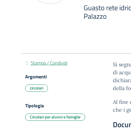
Guasto rete idri
Palazzo
Stampa / Condividi
Si segn
di acqu
Argomenti
dichiar
circolari
della f
Al fine
Tipologia
che i g
Circolari per alunni e famiglie
Docu