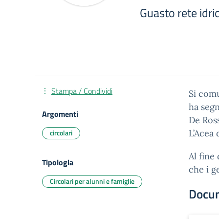
Guasto rete idri
Stampa / Condividi
Si comu
ha segn
Argomenti
De Ross
circolari
L’Acea 
Al fine
Tipologia
che i g
Circolari per alunni e famiglie
Docu