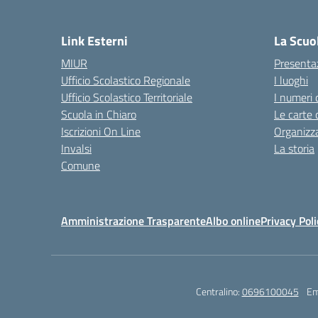
— 
Link Esterni
La Scuo
MIUR
Presenta
Ufficio Scolastico Regionale
I luoghi
Ufficio Scolastico Territoriale
I numeri 
Scuola in Chiaro
Le carte 
Iscrizioni On Line
Organizz
Invalsi
La storia
Comune
Amministrazione Trasparente
Albo online
Privacy Poli
Centralino:
0696100045
Em