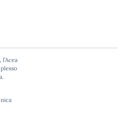
 l’Acea
 plesso
a.
unica