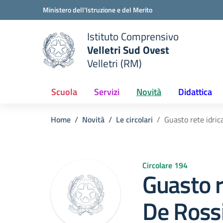
Vai ai contenuti
Vai al menu di navigazione
Vai al footer
Ministero dell'Istruzione e del Merito
Istituto Comprensivo
Velletri Sud Ovest
e della scuola
Velletri (RM)
— Visita la pagina iniziale del
Scuola
Servizi
Novità
Didattica
Home
Novità
Le circolari
Guasto rete idric
Circolare 194
Guasto r
De Ross