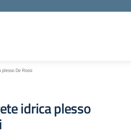
la scuola
a plesso De Rossi
ete idrica plesso
i