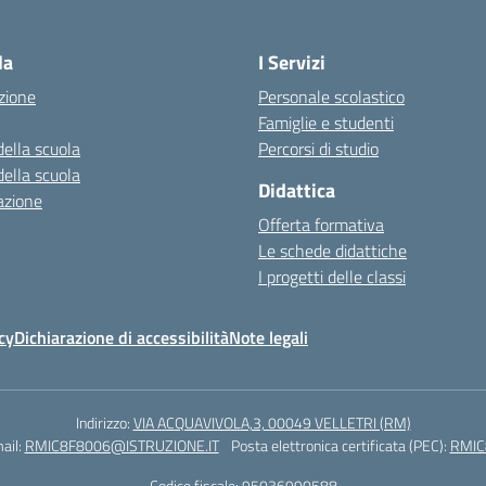
Visita la pagina iniziale della scuola
la
I Servizi
zione
Personale scolastico
Famiglie e studenti
della scuola
Percorsi di studio
della scuola
Didattica
azione
Offerta formativa
Le schede didattiche
I progetti delle classi
cy
Dichiarazione di accessibilità
Note legali
Indirizzo:
VIA ACQUAVIVOLA,3, 00049 VELLETRI (RM)
ail:
RMIC8F8006@ISTRUZIONE.IT
Posta elettronica certificata (PEC):
RMIC
Codice fiscale: 95036990588