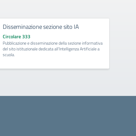
Disseminazione sezione sito IA
Como
Circolare 333
Circo
Pubblicazione e disseminazione della sezione informativa
libri d
del sito istituzionale dedicata all’Intelligenza Artificiale a
di Pri
scuola.