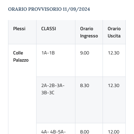
ORARIO PROVVISORIO 11/09/2024
Plessi
CLASSI
Orario
Orario
I
Ingresso
Uscita
Colle
1A-1B
9.00
12.30
2
Palazzo
3
p
5
2A-2B-3A-
8.30
12.30
s
3B-3C
d
n
p
1
4A- 4B-5A-
8.00
12.00
s