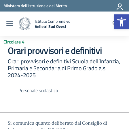
Vai ai contenuti
Vai al menu di navigazione
Vai al footer
Ministero dell'Istruzione e del Merito
Op
Istituto Comprensivo
Velletri Sud Ovest
— Visita la pagina iniziale della scuola
Circolare 4
Orari provvisori e definitivi
Orari provvisori e definitivi Scuola dell’Infanzia,
Primaria e Secondaria di Primo Grado a.s.
2024-2025
Personale scolastico
Si comunica quanto deliberato dal Consiglio di