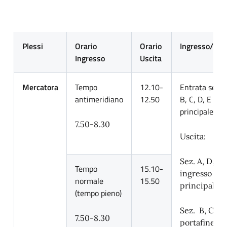
Plessi
Orario
Orario
Ingresso/Usc
Ingresso
Uscita
Mercatora
Tempo
12.10-
Entrata sez. A
antimeridiano
12.50
B, C, D, E por
principale;
7.50-8.30
Uscita:
Sez. A, D, E
Tempo
15.10-
ingresso
normale
15.50
principale;
(tempo pieno)
Sez. B, C
7.50-8.30
portafinestr