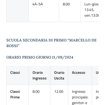
4A-5A
8.00
Lun-giov.
13.45,
ven.13.00
SCUOLA SECONDARIA DI PRIMO “MARCELLO DE
ROSSI”
ORARIO PRIMO GIORNO 11/09/2024
Classi
Orario
Orario
Accesso
Uscit
Ingresso
Uscita
Classi
8.00
12.00
Ingresso
Ingre
Prime
principale:
princ
genitori e