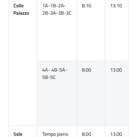
Colle
1A-1B-2A-
8.10
13.10
2
Palazzo
2B-3A-3B-3C
3
p
5
s
d
n
p
4A- 4B-5A-
8.00
13.00
5B-5C
1
s
d
s
1
Sole
Tempo pieno
8.00
13.00
I