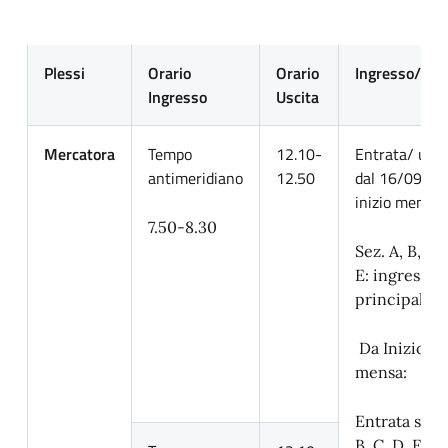
Plessi
Orario
Orario
Ingresso/Usc
Ingresso
Uscita
Mercatora
Tempo
12.10-
Entrata/ usci
antimeridiano
12.50
dal 16/09 fin
inizio mensa:
7.50-8.30
Sez. A, B, C, 
E: ingresso
principale;
Da Inizio
mensa:
Entrata sez. 
B, C, D, E