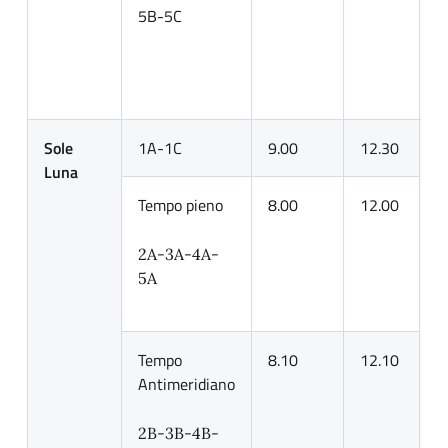
5B-5C
d
s
1
Sole
1A-1C
9.00
12.30
I
Luna
p
Tempo pieno
8.00
12.00
2A-3A-4A-
5A
Tempo
8.10
12.10
Antimeridiano
2B-3B-4B-