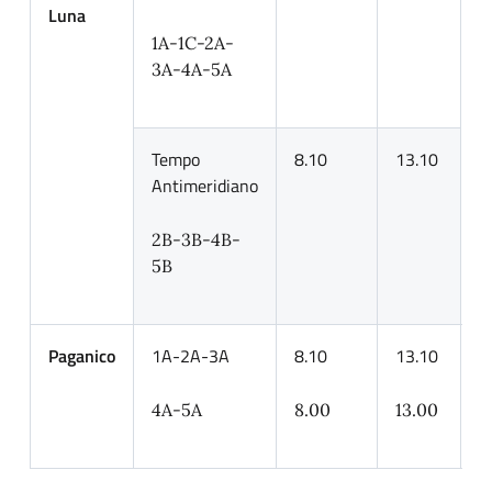
Luna
p
1A-1C-2A-
3A-4A-5A
Tempo
8.10
13.10
Antimeridiano
2B-3B-4B-
5B
Paganico
1A-2A-3A
8.10
13.10
I
p
4A-5A
8.00
13.00