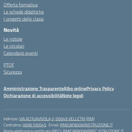
Offerta formativa
Le schede didattiche
I progetti delle classi
Novità
Le notizie
Le circolari
Calendario eventi
PTOF
Sicurezza
Amministrazione Trasparente
Albo online
Privacy Policy
Dichiarazione di accessibilità
Note legali
Indirizzo:
VIA ACQUAVIVOLA,3, 00049 VELLETRI (RM)
Centralino:
0696100045
Email:
RMIC8F8006@ISTRUZIONE.IT
Posta elettronica certificata (PEC):
RMIC8F8006@PEC.ISTRUZIONE.IT