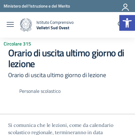
Vai ai contenuti
Vai al menu di navigazione
Vai al footer
Ministero dell'Istruzione e del Merito
Op
Istituto Comprensivo
Velletri Sud Ovest
— Visita la pagina iniziale della scuola
Circolare 315
Orario di uscita ultimo giorno di
lezione
Orario di uscita ultimo giorno di lezione
Personale scolastico
Si comunica che le lezioni, come da calendario
scolastico regionale, termineranno in data