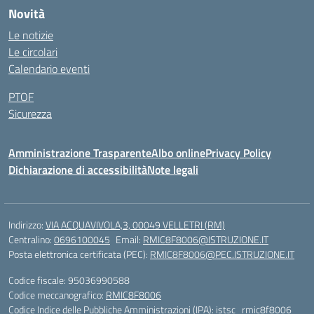
Novità
Le notizie
Le circolari
Calendario eventi
PTOF
Sicurezza
Amministrazione Trasparente
Albo online
Privacy Policy
Dichiarazione di accessibilità
Note legali
Indirizzo:
VIA ACQUAVIVOLA,3, 00049 VELLETRI (RM)
Centralino:
0696100045
Email:
RMIC8F8006@ISTRUZIONE.IT
Posta elettronica certificata (PEC):
RMIC8F8006@PEC.ISTRUZIONE.IT
Codice fiscale: 95036990588
Codice meccanografico:
RMIC8F8006
Codice Indice delle Pubbliche Amministrazioni (IPA): istsc_rmic8f8006