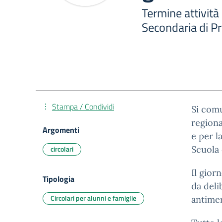
Termine attività
Secondaria di P
Stampa / Condividi
Si comu
regiona
Argomenti
e per l
circolari
Scuola 
Il gior
Tipologia
da deli
Circolari per alunni e famiglie
antimer