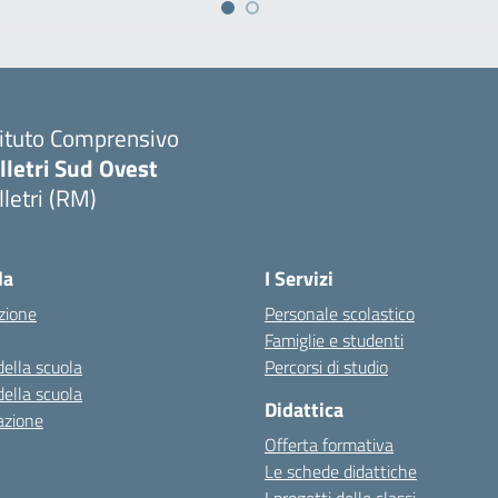
tituto Comprensivo
lletri Sud Ovest
lletri (RM)
Visita la pagina iniziale della scuola
la
I Servizi
zione
Personale scolastico
Famiglie e studenti
della scuola
Percorsi di studio
della scuola
Didattica
azione
Offerta formativa
Le schede didattiche