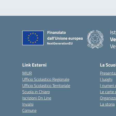
Is
Ve
Ve
— 
Link Esterni
La Scuo
MIUR
Presenta
Ufficio Scolastico Regionale
I luoghi
Ufficio Scolastico Territoriale
I numeri 
Scuola in Chiaro
Le carte 
Iscrizioni On Line
Organizz
Invalsi
La storia
Comune