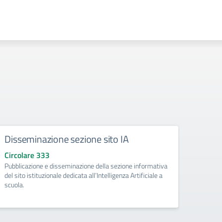
Disseminazione sezione sito IA
Como
Circolare 333
Circo
Pubblicazione e disseminazione della sezione informativa
libri d
del sito istituzionale dedicata all’Intelligenza Artificiale a
di Pri
scuola.