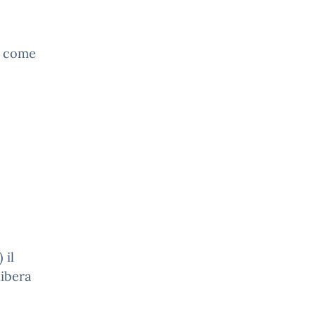
6, come
 il
libera