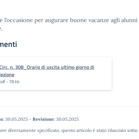
ie l’occasione per augurare buone vacanze agli alunni 
e.
menti
Circ. n. 308_Orario di uscita ultimo giorno di
lezione
pdf - 78 kb
o:
30.05.2025
-
Revisione:
30.05.2025
ove diversamente specificato, questo articolo è stato rilasciato sott