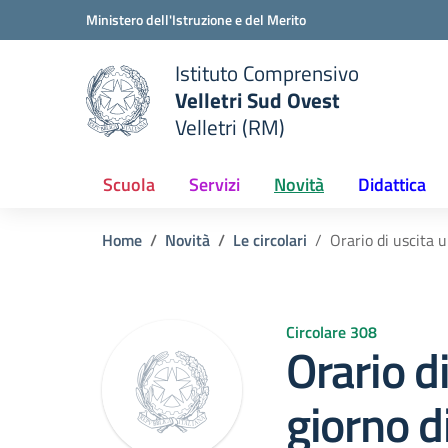
Vai ai contenuti
Vai al menu di navigazione
Vai al footer
Ministero dell'Istruzione e del Merito
Istituto Comprensivo
Velletri Sud Ovest
e della scuola
Velletri (RM)
— Visita la pagina iniziale del
Scuola
Servizi
Novità
Didattica
Home
Novità
Le circolari
Orario di uscita u
Circolare 308
Orario d
giorno d