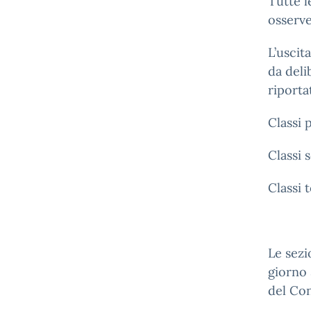
Tutte l
osserve
L’uscit
da deli
riporta
Classi 
Classi 
Classi 
Le sezi
giorno 
del Con