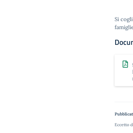
Si cogl
famigli
Docu
Pubblicat
Eccetto d