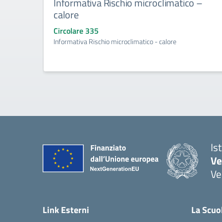
Informativa Rischio microclimatico –
calore
Circolare 335
Informativa Rischio microclimatico - calore
Is
Ve
Ve
— 
Link Esterni
La Scuo