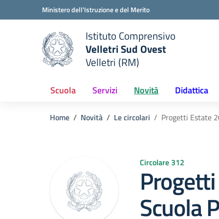
Vai ai contenuti
Vai al menu di navigazione
Vai al footer
Ministero dell'Istruzione e del Merito
Istituto Comprensivo
Velletri Sud Ovest
e della scuola
Velletri (RM)
— Visita la pagina iniziale del
Scuola
Servizi
Novità
Didattica
Home
Novità
Le circolari
Progetti Estate 
Circolare 312
Progetti
Scuola P