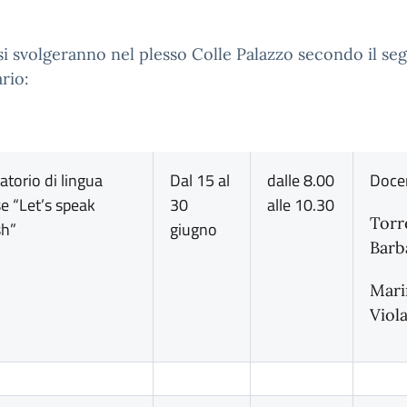
 si svolgeranno nel plesso Colle Palazzo secondo il se
rio:
atorio di lingua
Dal 15 al
dalle 8.00
Docen
se “Let’s speak
30
alle 10.30
Torr
sh”
giugno
Barb
Mari
Viol