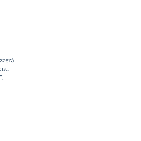
izzerà
enti
”,