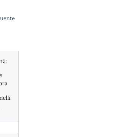
guente
ti:
e
ara
nelli
a