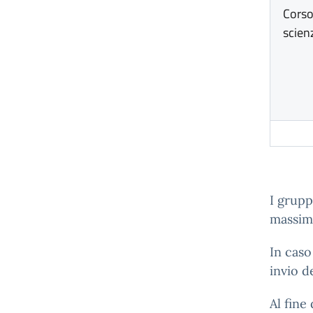
Corso
scienz
I grupp
massimo
In caso
invio de
Al fine 