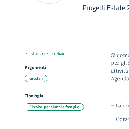
Progetti Estate 
Stampa / Condividi
Si comu
per gli
Argomenti
attivit
circolari
Agenda
Tipologia
–
Labor
Circolari per alunni e famiglie
–
Corso