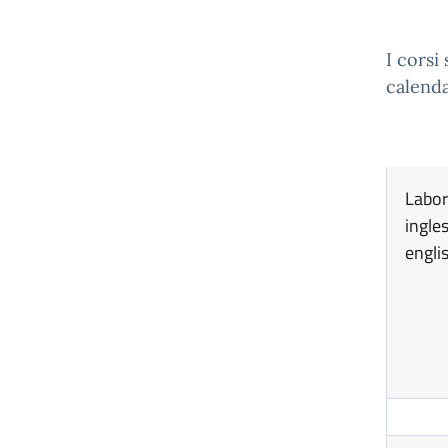
I corsi
calenda
Labor
ingle
engli