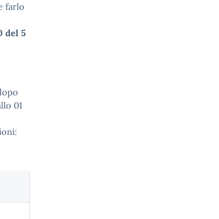
e farlo
0 del 5
 dopo
llo 01
ioni: