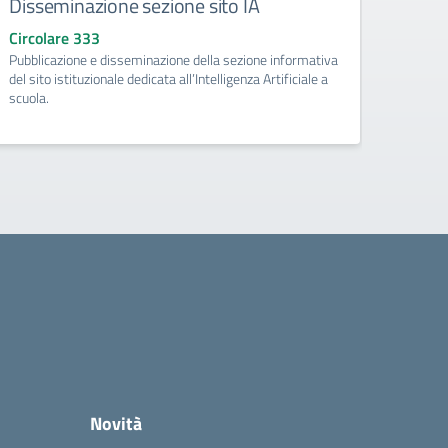
Disseminazione sezione sito IA
Como
Circolare 333
Circo
Pubblicazione e disseminazione della sezione informativa
libri d
del sito istituzionale dedicata all’Intelligenza Artificiale a
di Pri
scuola.
Novità