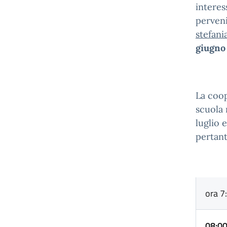
interes
perveni
stefani
giugno
La coop
scuola 
luglio 
pertant
ora 7
08:0