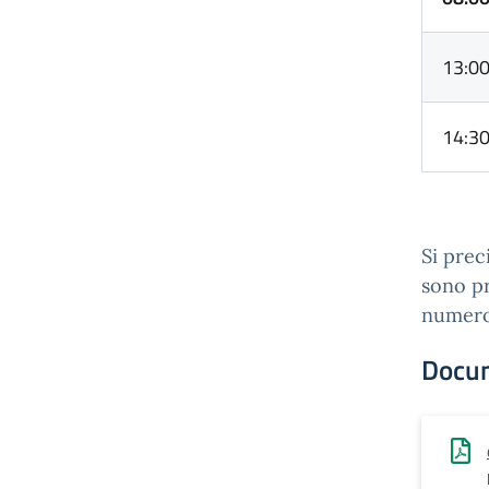
13:0
14:3
Si prec
sono pr
numero
Docu