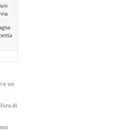
loni
nna
agna
abetta
i e un
l’ora di
unni