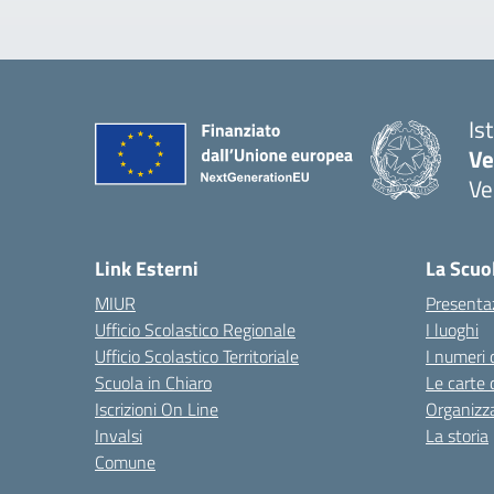
Is
Ve
Ve
— 
Link Esterni
La Scuo
MIUR
Presenta
Ufficio Scolastico Regionale
I luoghi
Ufficio Scolastico Territoriale
I numeri 
Scuola in Chiaro
Le carte 
Iscrizioni On Line
Organizz
Invalsi
La storia
Comune