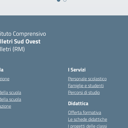
tituto Comprensivo
lletri Sud Ovest
lletri (RM)
Visita la pagina iniziale della scuola
la
I Servizi
zione
Personale scolastico
Famiglie e studenti
della scuola
Percorsi di studio
della scuola
Didattica
azione
Offerta formativa
Le schede didattiche
I progetti delle classi