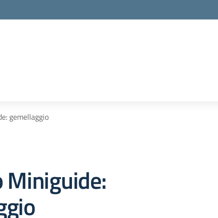
la scuola
de: gemellaggio
 Miniguide:
ggio