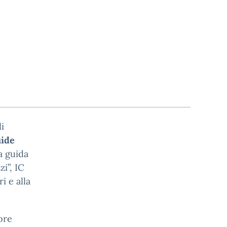
li
ide
a guida
i”, IC
i e alla
ore