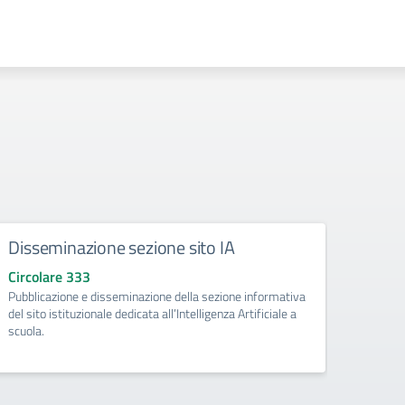
Disseminazione sezione sito IA
Como
Circolare 333
Circo
Pubblicazione e disseminazione della sezione informativa
libri d
del sito istituzionale dedicata all’Intelligenza Artificiale a
di Pri
scuola.