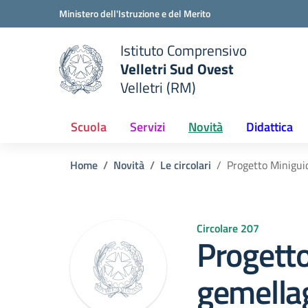
Vai ai contenuti
Vai al menu di navigazione
Vai al footer
Ministero dell'Istruzione e del Merito
Istituto Comprensivo
Velletri Sud Ovest
e della scuola
Velletri (RM)
— Visita la pagina iniziale del
Scuola
Servizi
Novità
Didattica
Home
Novità
Le circolari
Progetto Minigui
Circolare 207
Progetto
gemella