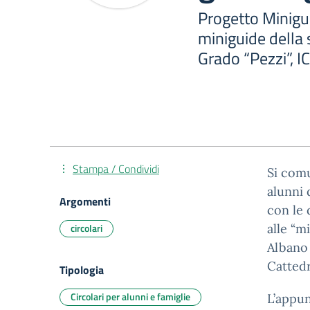
Progetto Minigu
miniguide della
Grado “Pezzi”, I
Stampa / Condividi
Si com
alunni 
Argomenti
con le 
circolari
alle “m
Albano 
Cattedr
Tipologia
Circolari per alunni e famiglie
L’appun