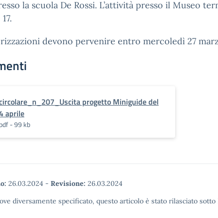
resso la scuola De Rossi. L’attività presso il Museo te
 17.
orizzazioni devono pervenire entro mercoledì 27 mar
menti
circolare_n_207_Uscita progetto Miniguide del
4 aprile
pdf - 99 kb
o:
26.03.2024
-
Revisione:
26.03.2024
ove diversamente specificato, questo articolo è stato rilasciato sott