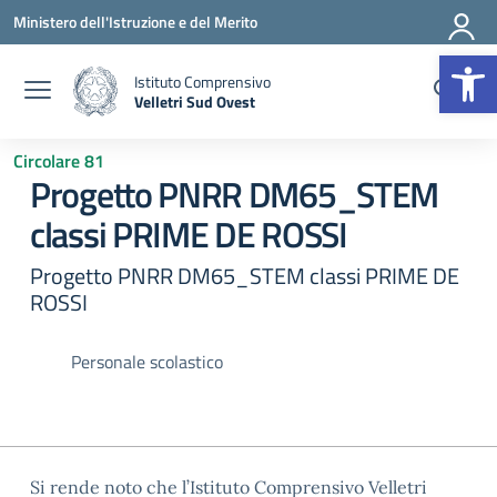
Vai ai contenuti
Vai al menu di navigazione
Vai al footer
Ministero dell'Istruzione e del Merito
Op
Istituto Comprensivo
Velletri Sud Ovest
— Visita la pagina iniziale della scuola
Circolare 81
Progetto PNRR DM65_STEM
classi PRIME DE ROSSI
Progetto PNRR DM65_STEM classi PRIME DE
ROSSI
Personale scolastico
Si rende noto che l’Istituto Comprensivo Velletri