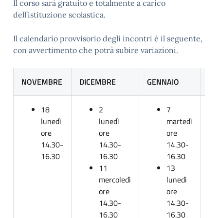
Il corso sarà gratuito e totalmente a carico
dell’istituzione scolastica.
Il calendario provvisorio degli incontri è il seguente,
con avvertimento che potrà subire variazioni.
NOVEMBRE
DICEMBRE
GENNAIO
FE
18
2
7
lunedì
lunedì
martedì
ore
ore
ore
14.30-
14.30-
14.30-
16.30
16.30
16.30
11
13
mercoledì
lunedì
ore
ore
14.30-
14.30-
16.30
16.30