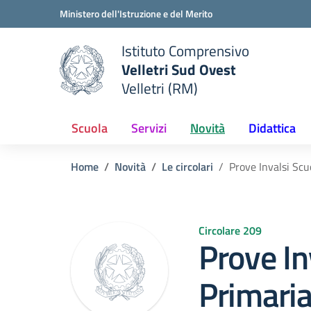
Vai ai contenuti
Vai al menu di navigazione
Vai al footer
Ministero dell'Istruzione e del Merito
Istituto Comprensivo
Velletri Sud Ovest
e della scuola
Velletri (RM)
— Visita la pagina iniziale del
Scuola
Servizi
Novità
Didattica
Home
Novità
Le circolari
Prove Invalsi Sc
Circolare 209
Prove In
Primari