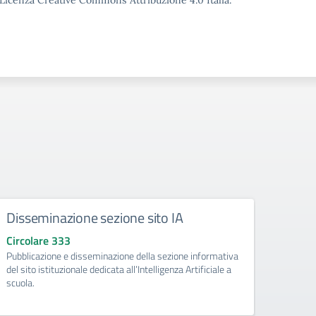
o Licenza Creative Commons Attribuzione 4.0 Italia.
Disseminazione sezione sito IA
Como
Circolare 333
Circo
Pubblicazione e disseminazione della sezione informativa
libri d
del sito istituzionale dedicata all’Intelligenza Artificiale a
di Pri
scuola.