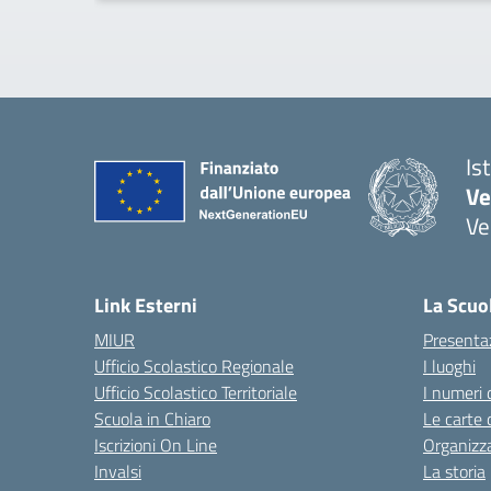
Is
Ve
Ve
— 
Link Esterni
La Scuo
MIUR
Presenta
Ufficio Scolastico Regionale
I luoghi
Ufficio Scolastico Territoriale
I numeri 
Scuola in Chiaro
Le carte 
Iscrizioni On Line
Organizz
Invalsi
La storia