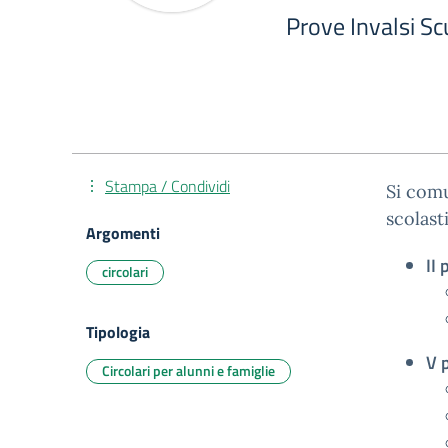
Prove Invalsi S
Stampa / Condividi
Si comu
scolast
Argomenti
II 
circolari
Tipologia
V 
Circolari per alunni e famiglie