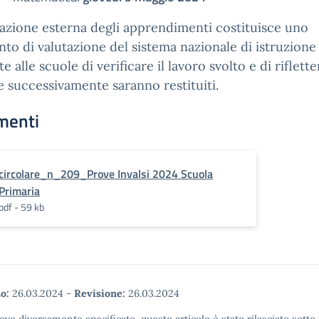
vazione esterna degli apprendimenti costituisce uno
to di valutazione del sistema nazionale di istruzione
e alle scuole di verificare il lavoro svolto e di riflette
e successivamente saranno restituiti.
menti
circolare_n_209_Prove Invalsi 2024 Scuola
Primaria
pdf - 59 kb
o:
26.03.2024
-
Revisione:
26.03.2024