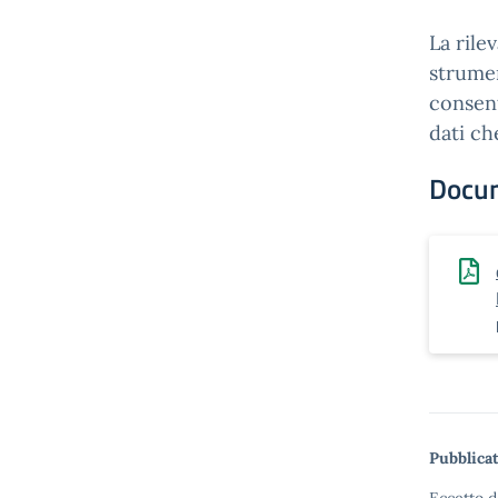
La rile
strumen
consent
dati ch
Docu
Pubblicat