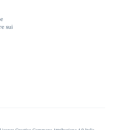
 e
re sui