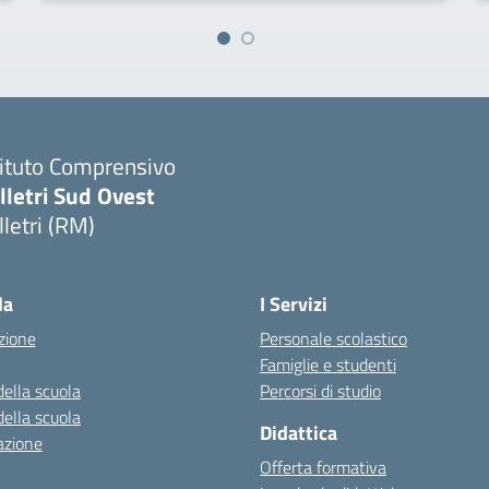
tituto Comprensivo
lletri Sud Ovest
lletri (RM)
Visita la pagina iniziale della scuola
la
I Servizi
zione
Personale scolastico
Famiglie e studenti
della scuola
Percorsi di studio
della scuola
Didattica
azione
Offerta formativa