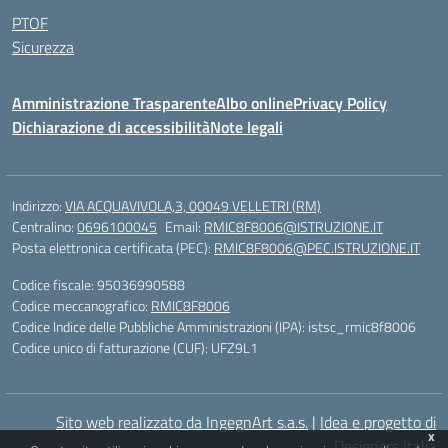
PTOF
Sicurezza
Amministrazione Trasparente
Albo online
Privacy Policy
Dichiarazione di accessibilità
Note legali
Indirizzo:
VIA ACQUAVIVOLA,3, 00049 VELLETRI (RM)
Centralino:
0696100045
Email:
RMIC8F8006@ISTRUZIONE.IT
Posta elettronica certificata (PEC):
RMIC8F8006@PEC.ISTRUZIONE.IT
Codice fiscale: 95036990588
Codice meccanografico:
RMIC8F8006
Codice Indice delle Pubbliche Amministrazioni (IPA): istsc_rmic8f8006
Codice unico di fatturazione (CUF): UFZ9L1
Sito web realizzato da IngegnArt s.a.s.
|
Idea e progetto di
x
Designers Italia