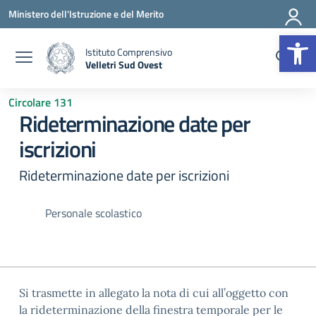
Vai ai contenuti
Vai al menu di navigazione
Vai al footer
Ministero dell'Istruzione e del Merito
Op
Istituto Comprensivo
Velletri Sud Ovest
— Visita la pagina iniziale della scuola
Circolare 131
Rideterminazione date per
iscrizioni
Rideterminazione date per iscrizioni
Personale scolastico
Si trasmette in allegato la nota di cui all’oggetto con
la rideterminazione della finestra temporale per le