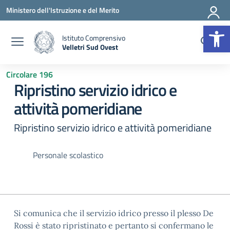
Vai ai contenuti
Vai al menu di navigazione
Vai al footer
Ministero dell'Istruzione e del Merito
Op
Istituto Comprensivo
Velletri Sud Ovest
— Visita la pagina iniziale della scuola
Circolare 196
Ripristino servizio idrico e
attività pomeridiane
Ripristino servizio idrico e attività pomeridiane
Personale scolastico
Si comunica che il servizio idrico presso il plesso De
Rossi è stato ripristinato e pertanto si confermano le