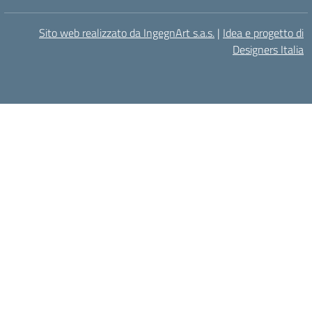
Sito web realizzato da IngegnArt s.a.s.
|
Idea e progetto di
Designers Italia