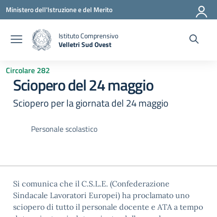
Vai ai contenuti
Vai al menu di navigazione
Vai al footer
Ministero dell'Istruzione e del Merito
Istituto Comprensivo
Velletri Sud Ovest
— Visita la pagina iniziale della scuola
Circolare 282
Sciopero del 24 maggio
Sciopero per la giornata del 24 maggio
Personale scolastico
Si comunica che il C.S.L.E. (Confederazione
Sindacale Lavoratori Europei) ha proclamato uno
sciopero di tutto il personale docente e ATA a tempo