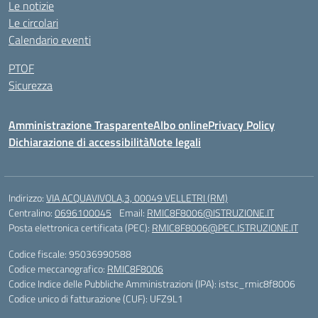
Le notizie
Le circolari
Calendario eventi
PTOF
Sicurezza
Amministrazione Trasparente
Albo online
Privacy Policy
Dichiarazione di accessibilità
Note legali
Indirizzo:
VIA ACQUAVIVOLA,3, 00049 VELLETRI (RM)
Centralino:
0696100045
Email:
RMIC8F8006@ISTRUZIONE.IT
Posta elettronica certificata (PEC):
RMIC8F8006@PEC.ISTRUZIONE.IT
Codice fiscale: 95036990588
Codice meccanografico:
RMIC8F8006
Codice Indice delle Pubbliche Amministrazioni (IPA): istsc_rmic8f8006
Codice unico di fatturazione (CUF): UFZ9L1