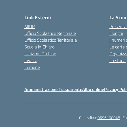
— 
Link Esterni
La Scuo
MIUR
Presenta
Ufficio Scolastico Regionale
I luoghi
Ufficio Scolastico Territoriale
I numeri 
Scuola in Chiaro
Le carte 
Iscrizioni On Line
Organizz
Invalsi
La storia
Comune
Amministrazione Trasparente
Albo online
Privacy Poli
Centralino:
0696100045
Em