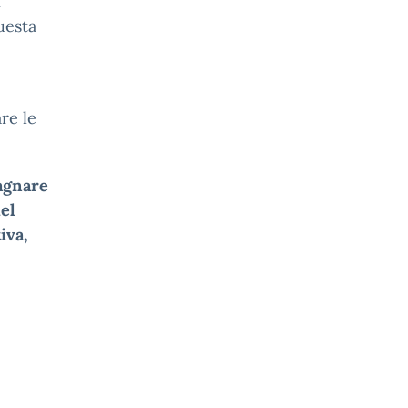
n
uesta
re le
pagnare
el
iva,