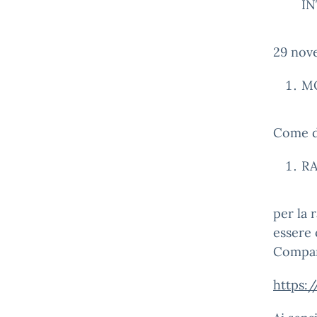
I
29 nov
M
Come da
RA
per la 
essere 
Compart
https: