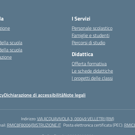
Visita la pagina iniziale della scuola
la
I Servizi
zione
Personale scolastico
Famiglie e studenti
della scuola
Percorsi di studio
della scuola
Didattica
azione
Offerta formativa
Le schede didattiche
I progetti delle classi
cy
Dichiarazione di accessibilità
Note legali
Indirizzo:
VIA ACQUAVIVOLA,3, 00049 VELLETRI (RM)
ail:
RMIC8F8006@ISTRUZIONE.IT
Posta elettronica certificata (PEC):
RMIC