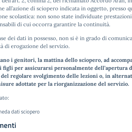
i dell’art. 2, comma 2, del richiamato Accordo Aran, i
ne all’azione di sciopero indicata in oggetto, presso q
ione scolastica: non sono state individuate prestazioni
nsabili di cui occorra garantire la continuità.
ase dei dati in possesso, non si è in grado di comunica
à di erogazione del servizio.
tano i genitori, la mattina dello sciopero, ad accom
i figli per assicurarsi personalmente dell’apertura d
 del regolare svolgimento delle lezioni o, in alternat
isure adottate per la riorganizzazione del servizio.
gato:
heda dati sciopero
menti