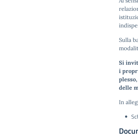
Ai sens
relazio
istituz
indispe
Sulla b
modalit
Si invi
i propr
plesso,
delle m
In alle
Sc
Docu