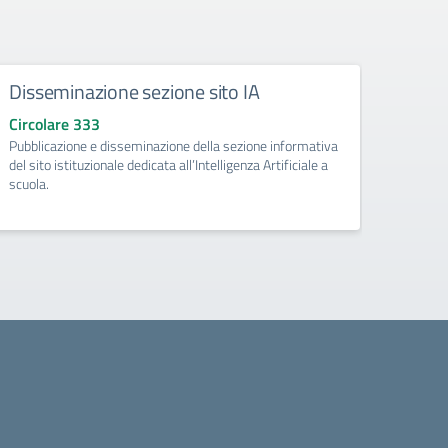
Disseminazione sezione sito IA
Como
Circolare 333
Circo
Pubblicazione e disseminazione della sezione informativa
libri d
del sito istituzionale dedicata all’Intelligenza Artificiale a
di Pri
scuola.