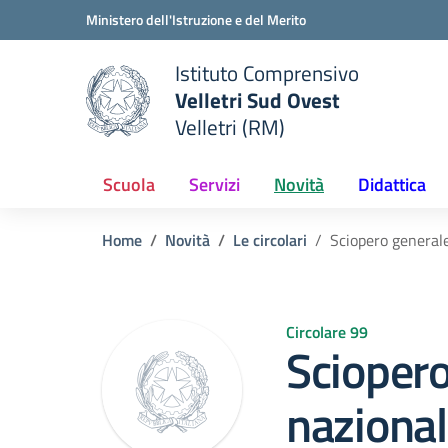
Vai ai contenuti
Vai al menu di navigazione
Vai al footer
Ministero dell'Istruzione e del Merito
Istituto Comprensivo
Velletri Sud Ovest
e della scuola
Velletri (RM)
— Visita la pagina iniziale del
Scuola
Servizi
Novità
Didattica
Home
Novità
Le circolari
Sciopero general
Circolare 99
Sciopero
nazional