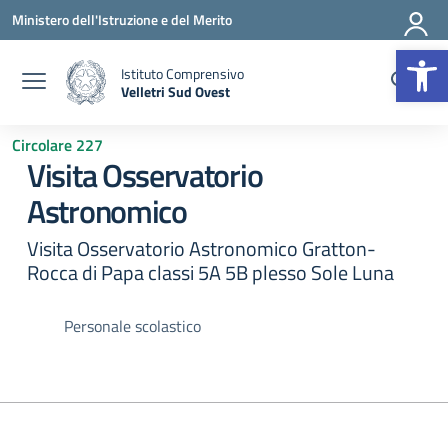
Vai ai contenuti
Vai al menu di navigazione
Vai al footer
Ministero dell'Istruzione e del Merito
Op
Istituto Comprensivo
Velletri Sud Ovest
— Visita la pagina iniziale della scuola
Circolare 227
Visita Osservatorio
Astronomico
Visita Osservatorio Astronomico Gratton-
Rocca di Papa classi 5A 5B plesso Sole Luna
Personale scolastico