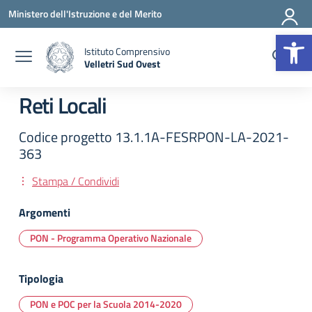
Vai ai contenuti
Vai al menu di navigazione
Vai al footer
Ministero dell'Istruzione e del Merito
Op
Istituto Comprensivo
Velletri Sud Ovest
— Visita la pagina iniziale della scuola
Reti Locali
Codice progetto 13.1.1A-FESRPON-LA-2021-
363
Stampa / Condividi
Argomenti
PON - Programma Operativo Nazionale
Tipologia
PON e POC per la Scuola 2014-2020