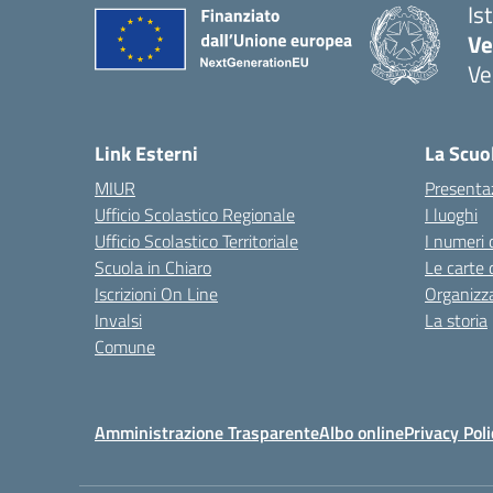
Is
Ve
Ve
— 
Link Esterni
La Scuo
MIUR
Presenta
Ufficio Scolastico Regionale
I luoghi
Ufficio Scolastico Territoriale
I numeri 
Scuola in Chiaro
Le carte 
Iscrizioni On Line
Organizz
Invalsi
La storia
Comune
Amministrazione Trasparente
Albo online
Privacy Poli