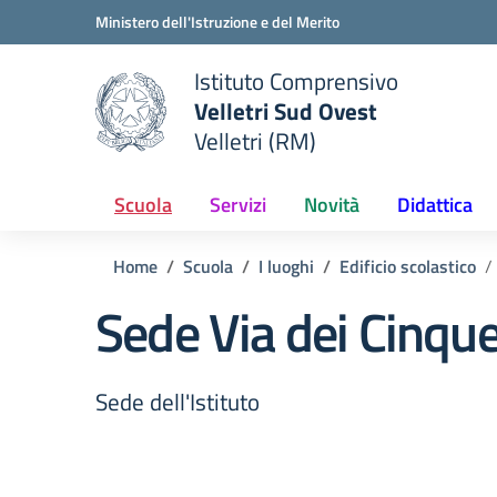
Vai ai contenuti
Vai al menu di navigazione
Vai al footer
Ministero dell'Istruzione e del Merito
Istituto Comprensivo
Velletri Sud Ovest
e della scuola
Velletri (RM)
— Visita la pagina iniziale del
Scuola
Servizi
Novità
Didattica
Home
Scuola
I luoghi
Edificio scolastico
Sede Via dei Cinque
Sede dell'Istituto