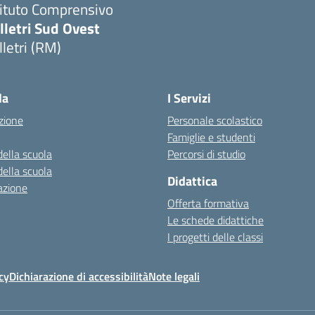
tituto Comprensivo
lletri Sud Ovest
lletri (RM)
Visita la pagina iniziale della scuola
la
I Servizi
zione
Personale scolastico
Famiglie e studenti
della scuola
Percorsi di studio
della scuola
Didattica
azione
Offerta formativa
Le schede didattiche
I progetti delle classi
cy
Dichiarazione di accessibilità
Note legali