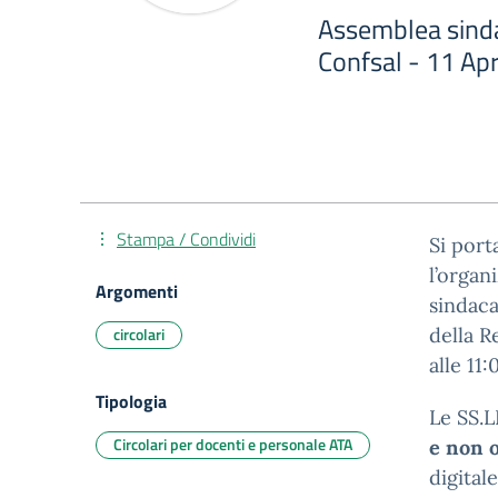
Assemblea sinda
Confsal - 11 Apr
Stampa / Condividi
Si port
l’organ
Argomenti
sindaca
circolari
della R
alle 11
Tipologia
Le SS.L
Circolari per docenti e personale ATA
e non o
digital