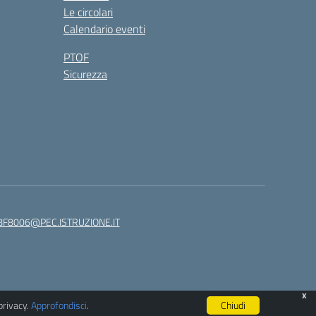
Le circolari
Calendario eventi
PTOF
Sicurezza
8F8006@PEC.ISTRUZIONE.IT
x
privacy.
Approfondisci
.
Chiudi