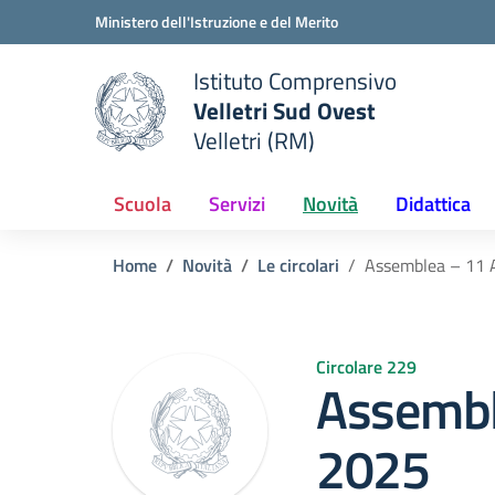
Vai ai contenuti
Vai al menu di navigazione
Vai al footer
Ministero dell'Istruzione e del Merito
Istituto Comprensivo
Velletri Sud Ovest
e della scuola
Velletri (RM)
— Visita la pagina iniziale del
Scuola
Servizi
Novità
Didattica
Home
Novità
Le circolari
Assemblea – 11 
Circolare 229
Assembl
2025