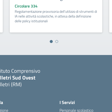
Circolare 334
Regolamentazione provvisoria dell’utilizzo di strumenti di
IA nelle attività scolastiche, in attesa della definizione
delle policy istituzionali
tituto Comprensivo
lletri Sud Ovest
lletri (RM)
Visita la pagina iniziale della scuola
la
I Servizi
zione
Personale scolastico