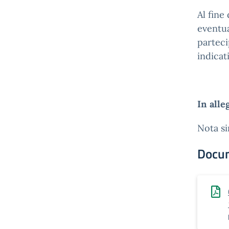
Al fine
eventua
parteci
indicat
In alle
Nota si
Docu