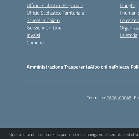
Ufficio Scolastico Regionale
I luoghi
Ufficio Scolastico Territoriale
I numeri 
Scuola in Chiaro
Le carte 
Iscrizioni On Line
Organizz
Invalsi
La storia
Comune
Amministrazione Trasparente
Albo online
Privacy Poli
Centralino:
0696100045
Em
Questo sito utilizza i cookies per rendere la navigazione semplice ed eff