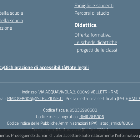
Famiglie e studenti
della scuola
Percorsi di studio
della scuola
Didattica
azione
Offerta formativa
Le schede didattiche
I progetti delle classi
cy
Dichiarazione di accessibilità
Note legali
Indirizzo:
VIA ACQUAVIVOLA,3, 00049 VELLETRI (RM)
ail:
RMIC8F8006@ISTRUZIONE.IT
Posta elettronica certificata (PEC):
RMIC
Codice fiscale: 95036990588
Codice meccanografico:
RMIC8F8006
Codice Indice delle Pubbliche Amministrazioni (IPA): istsc_rmic8f8006
Codice unico di fatturazione (CUF): UFZ9L1
iciente. Proseguendo dichiari di voler accettare automaticamente l'informativa 