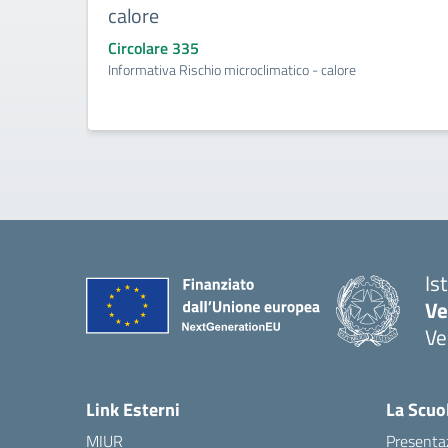
calore
Circolare 335
Informativa Rischio microclimatico - calore
Is
Ve
Ve
— 
Link Esterni
La Scuo
MIUR
Presenta