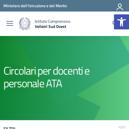
Vai ai contenuti
Vai al menu di navigazione
Vai al footer
Ministero dell'Istruzione e del Merito
Op
Istituto Comprensivo
Velletri Sud Ovest
— Visita la pagina iniziale della scuola
Circolari per docenti e
personale ATA
FILTRI