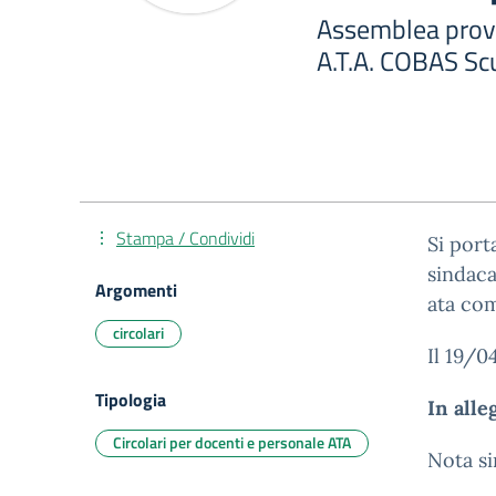
Assemblea provin
A.T.A. COBAS Sc
Stampa / Condividi
Si port
sindaca
Argomenti
ata com
circolari
Il 19/0
Tipologia
In alle
Circolari per docenti e personale ATA
Nota si