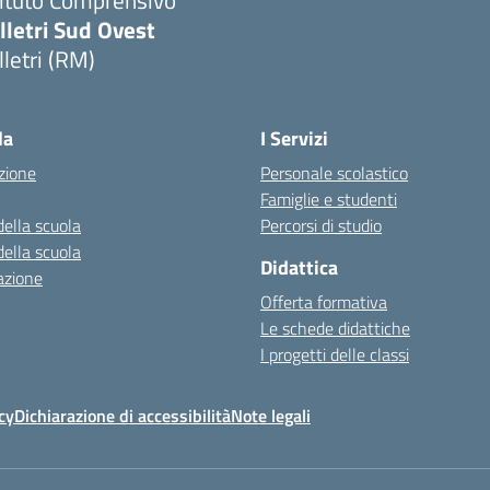
tituto Comprensivo
lletri Sud Ovest
lletri (RM)
Visita la pagina iniziale della scuola
la
I Servizi
zione
Personale scolastico
Famiglie e studenti
della scuola
Percorsi di studio
della scuola
Didattica
azione
Offerta formativa
Le schede didattiche
I progetti delle classi
cy
Dichiarazione di accessibilità
Note legali