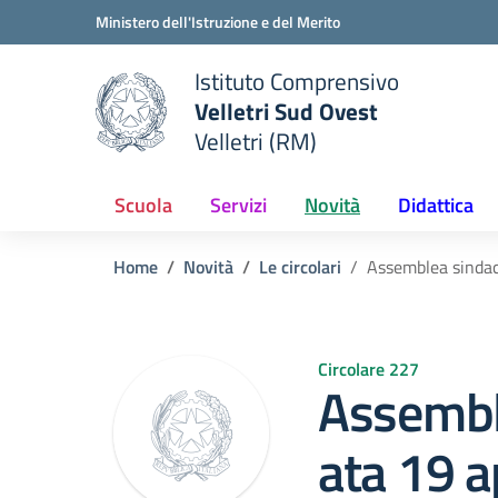
Vai ai contenuti
Vai al menu di navigazione
Vai al footer
Ministero dell'Istruzione e del Merito
Istituto Comprensivo
Velletri Sud Ovest
e della scuola
Velletri (RM)
— Visita la pagina iniziale del
Scuola
Servizi
Novità
Didattica
Home
Novità
Le circolari
Assemblea sindac
Circolare 227
Assembl
ata 19 a