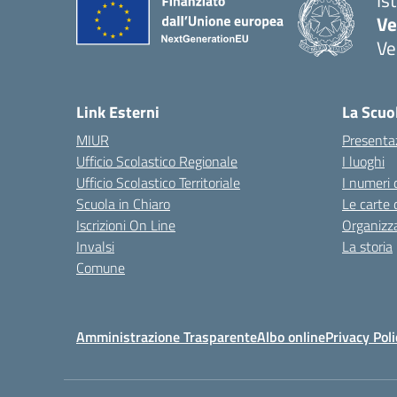
Is
Ve
Ve
— 
Link Esterni
La Scuo
MIUR
Presenta
Ufficio Scolastico Regionale
I luoghi
Ufficio Scolastico Territoriale
I numeri 
Scuola in Chiaro
Le carte 
Iscrizioni On Line
Organizz
Invalsi
La storia
Comune
Amministrazione Trasparente
Albo online
Privacy Poli