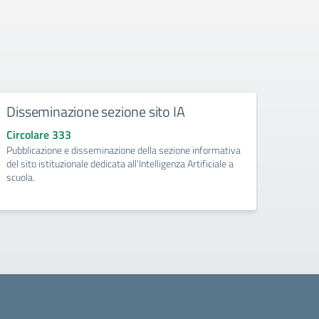
Disseminazione sezione sito IA
Como
Circolare 333
Circo
Pubblicazione e disseminazione della sezione informativa
libri d
del sito istituzionale dedicata all’Intelligenza Artificiale a
di Pri
scuola.