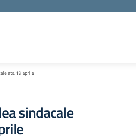
la scuola
ale ata 19 aprile
ea sindacale
prile