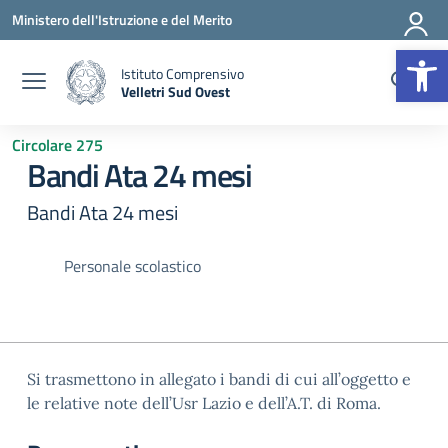
Vai ai contenuti
Vai al menu di navigazione
Vai al footer
Ministero dell'Istruzione e del Merito
Op
Istituto Comprensivo
Velletri Sud Ovest
— Visita la pagina iniziale della scuola
Circolare 275
Bandi Ata 24 mesi
Bandi Ata 24 mesi
Personale scolastico
Si trasmettono in allegato i bandi di cui all’oggetto e
le relative note dell’Usr Lazio e dell’A.T. di Roma.