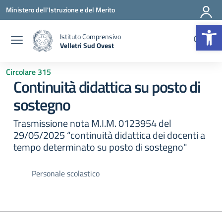
Vai ai contenuti
Vai al menu di navigazione
Vai al footer
Ministero dell'Istruzione e del Merito
Op
Istituto Comprensivo
Velletri Sud Ovest
— Visita la pagina iniziale della scuola
Circolare 315
Continuità didattica su posto di
sostegno
Trasmissione nota M.I.M. 0123954 del
29/05/2025 “continuità didattica dei docenti a
tempo determinato su posto di sostegno"
Personale scolastico