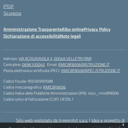
PTOF
Sicurezza
Amministrazione Trasparente
Albo online
Privacy Policy
Dichiarazione di accessibilità
Note legali
Indirizzo:
VIA ACQUAVIVOLA,3, 00049 VELLETRI (RM)
Centralino:
0696100045
Email:
RMIC8F8006@ISTRUZIONE.IT
Posta elettronica certificata (PEC):
RMIC8F8006@PEC.ISTRUZIONE.IT
Codice fiscale: 95036990588
Codice meccanografico:
RMIC8F8006
Codice Indice delle Pubbliche Amministrazioni (IPA): istsc_rmic8f8006
Codice unico di fatturazione (CUF): UFZ9L1
Sito web realizzato da IngegnArt s.a.s.
|
Idea e progetto di
x
Designers Italia