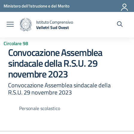
Vai ai contenuti
Vai al menu di navigazione
Vai al footer
Ministero dell'Istruzione e del Merito
Istituto Comprensivo
Velletri Sud Ovest
— Visita la pagina iniziale della scuola
Circolare 98
Convocazione Assemblea
sindacale della R.S.U. 29
novembre 2023
Convocazione Assemblea sindacale della
R.S.U. 29 novembre 2023
Personale scolastico