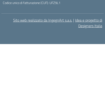
Codice unico di fatturazione (CUF): UFZ9L1
Sito web realizzato da IngegnArt s.a.s.
|
Idea e progetto di
Designers Italia