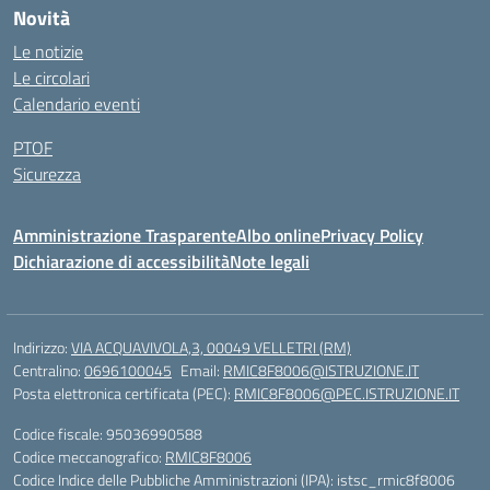
Novità
Le notizie
Le circolari
Calendario eventi
PTOF
Sicurezza
Amministrazione Trasparente
Albo online
Privacy Policy
Dichiarazione di accessibilità
Note legali
Indirizzo:
VIA ACQUAVIVOLA,3, 00049 VELLETRI (RM)
Centralino:
0696100045
Email:
RMIC8F8006@ISTRUZIONE.IT
Posta elettronica certificata (PEC):
RMIC8F8006@PEC.ISTRUZIONE.IT
Codice fiscale: 95036990588
Codice meccanografico:
RMIC8F8006
Codice Indice delle Pubbliche Amministrazioni (IPA): istsc_rmic8f8006