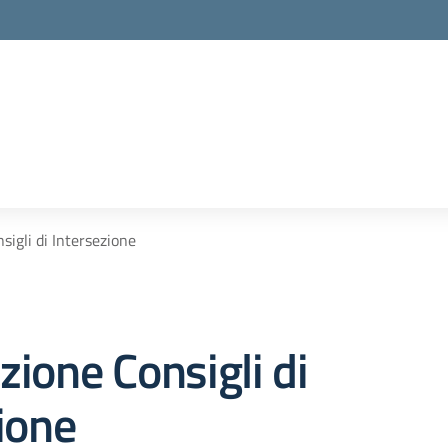
la scuola
igli di Intersezione
ione Consigli di
ione