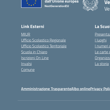
Ve
Ve
— 
Link Esterni
La Scuo
MIUR
Presenta
Ufficio Scolastico Regionale
I luoghi
Ufficio Scolastico Territoriale
I numeri 
Scuola in Chiaro
Le carte 
Iscrizioni On Line
Organizz
Invalsi
La storia
Comune
Amministrazione Trasparente
Albo online
Privacy Poli