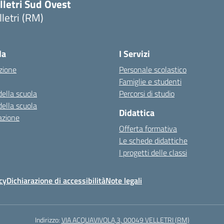
lletri Sud Ovest
lletri (RM)
Visita la pagina iniziale della scuola
la
I Servizi
zione
Personale scolastico
Famiglie e studenti
della scuola
Percorsi di studio
della scuola
Didattica
azione
Offerta formativa
Le schede didattiche
I progetti delle classi
cy
Dichiarazione di accessibilità
Note legali
Indirizzo:
VIA ACQUAVIVOLA,3, 00049 VELLETRI (RM)