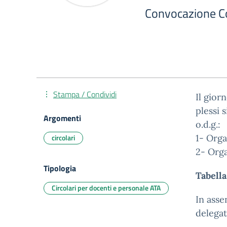
Convocazione Co
Stampa / Condividi
Il gior
plessi 
Argomenti
o.d.g.:
circolari
1- Orga
2- Orga
Tipologia
Tabella
Circolari per docenti e personale ATA
In asse
delegat