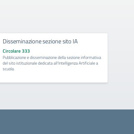
Disseminazione sezione sito IA
Como
Circolare 333
Circo
Pubblicazione e disseminazione della sezione informativa
libri d
del sito istituzionale dedicata all’Intelligenza Artificiale a
di Pri
scuola.