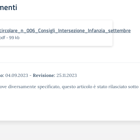
menti
circolare_n_006_Consigli_Intersezione_Infanzia_settembre
pdf - 99 kb
o:
04.09.2023
-
Revisione:
25.11.2023
ove diversamente specificato, questo articolo è stato rilasciato sott