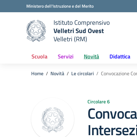
Vai ai contenuti
Vai al menu di navigazione
Vai al footer
Ministero dell'Istruzione e del Merito
Istituto Comprensivo
Velletri Sud Ovest
e della scuola
Velletri (RM)
— Visita la pagina iniziale del
Scuola
Servizi
Novità
Didattica
Home
Novità
Le circolari
Convocazione Cons
Circolare 6
Convocaz
Intersez