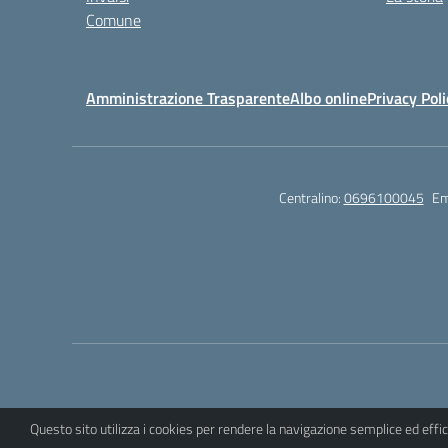
Comune
Amministrazione Trasparente
Albo online
Privacy Poli
Centralino:
0696100045
Em
Questo sito utilizza i cookies per rendere la navigazione semplice ed eff