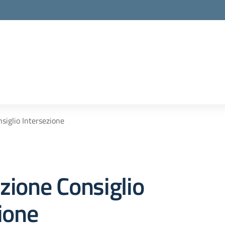
la scuola
siglio Intersezione
zione Consiglio
ione