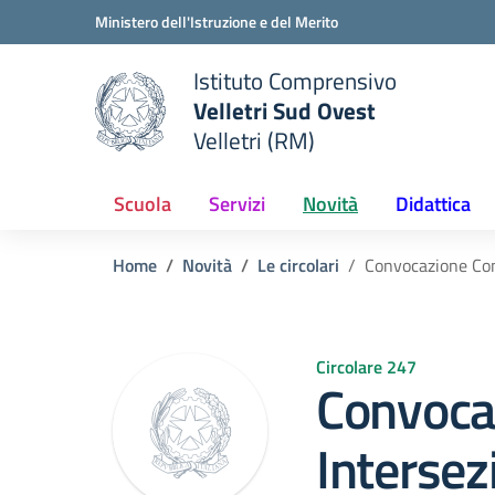
Vai ai contenuti
Vai al menu di navigazione
Vai al footer
Ministero dell'Istruzione e del Merito
Istituto Comprensivo
Velletri Sud Ovest
e della scuola
Velletri (RM)
— Visita la pagina iniziale del
Scuola
Servizi
Novità
Didattica
Home
Novità
Le circolari
Convocazione Con
Circolare 247
Convoca
Intersez