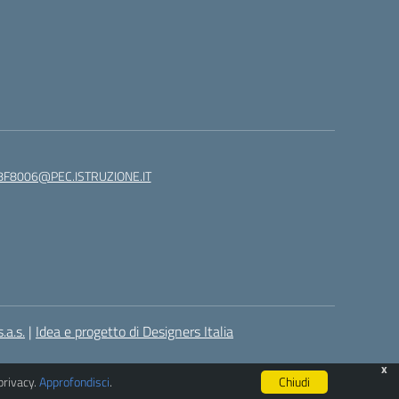
8F8006@PEC.ISTRUZIONE.IT
.a.s.
|
Idea e progetto di Designers Italia
x
privacy.
Approfondisci
.
Chiudi