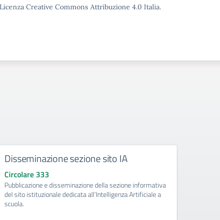
o Licenza Creative Commons Attribuzione 4.0 Italia.
Disseminazione sezione sito IA
Como
Circolare 333
Circo
Pubblicazione e disseminazione della sezione informativa
libri d
del sito istituzionale dedicata all’Intelligenza Artificiale a
di Pri
scuola.