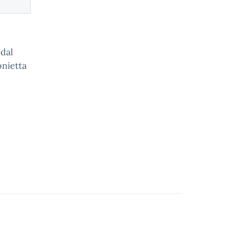
 dal
onietta