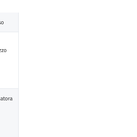
so
e
zzo
atora