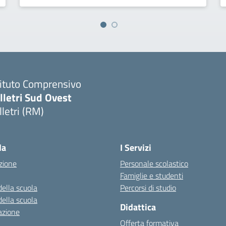
tituto Comprensivo
lletri Sud Ovest
lletri (RM)
Visita la pagina iniziale della scuola
la
I Servizi
zione
Personale scolastico
Famiglie e studenti
della scuola
Percorsi di studio
della scuola
Didattica
azione
Offerta formativa