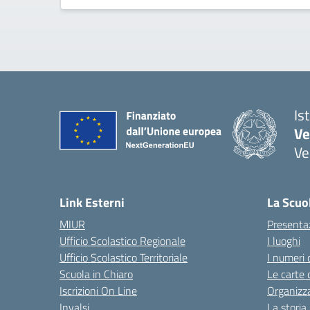
Is
Ve
Ve
— 
Link Esterni
La Scuo
MIUR
Presenta
Ufficio Scolastico Regionale
I luoghi
Ufficio Scolastico Territoriale
I numeri 
Scuola in Chiaro
Le carte 
Iscrizioni On Line
Organizz
Invalsi
La storia