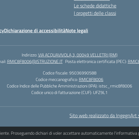
Le schede didattiche
I progetti delle classi
cy
Dichiarazione di accessibilità
Note legali
Indirizzo:
VIA ACQUAVIVOLA,3, 00049 VELLETRI (RM)
ail:
RMIC8F8006@ISTRUZIONE.IT
Posta elettronica certificata (PEC):
RMIC
Codice fiscale: 95036990588
Codice meccanografico:
RMIC8F8006
Codice Indice delle Pubbliche Amministrazioni (IPA): istsc_rmic8f8006
Codice unico di fatturazione (CUF): UFZ9L1
Sito web realizzato da IngegnArt s
iciente. Proseguendo dichiari di voler accettare automaticamente l'informativa 