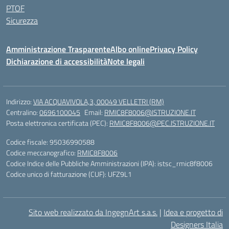
PTOF
Sicurezza
Amministrazione Trasparente
Albo online
Privacy Policy
Dichiarazione di accessibilità
Note legali
Indirizzo:
VIA ACQUAVIVOLA,3, 00049 VELLETRI (RM)
Centralino:
0696100045
Email:
RMIC8F8006@ISTRUZIONE.IT
Posta elettronica certificata (PEC):
RMIC8F8006@PEC.ISTRUZIONE.IT
Codice fiscale: 95036990588
Codice meccanografico:
RMIC8F8006
Codice Indice delle Pubbliche Amministrazioni (IPA): istsc_rmic8f8006
Codice unico di fatturazione (CUF): UFZ9L1
Sito web realizzato da IngegnArt s.a.s.
|
Idea e progetto di
Designers Italia