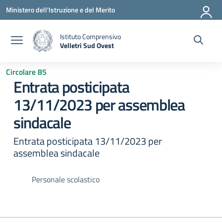
Vai ai contenuti
Vai al menu di navigazione
Vai al footer
Ministero dell'Istruzione e del Merito
Istituto Comprensivo
Velletri Sud Ovest
— Visita la pagina iniziale della scuola
Circolare 85
Entrata posticipata
13/11/2023 per assemblea
sindacale
Entrata posticipata 13/11/2023 per
assemblea sindacale
Personale scolastico