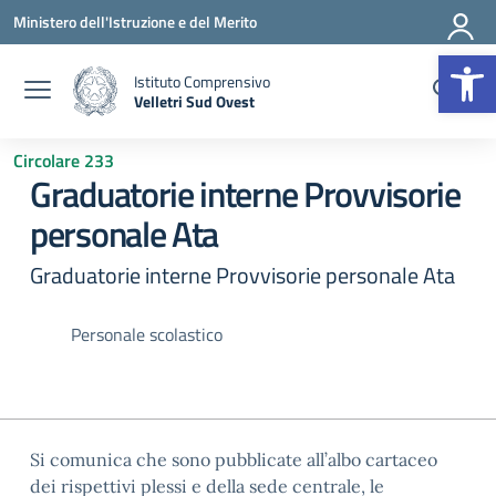
Vai ai contenuti
Vai al menu di navigazione
Vai al footer
Ministero dell'Istruzione e del Merito
Op
Istituto Comprensivo
Velletri Sud Ovest
— Visita la pagina iniziale della scuola
Circolare 233
Graduatorie interne Provvisorie
personale Ata
Graduatorie interne Provvisorie personale Ata
Personale scolastico
Si comunica che sono pubblicate all’albo cartaceo
dei rispettivi plessi e della sede centrale, le