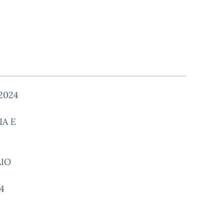
2024
IA E
AIO
4