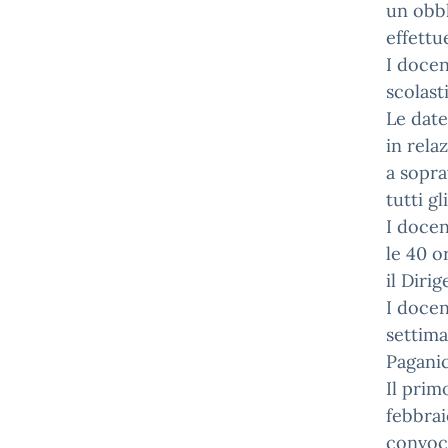
un obbl
effettu
I docen
scolast
Le date
in rela
a sopra
tutti g
I docen
le 40 o
il Diri
I docen
settima
Paganic
Il prim
febbrai
convoca