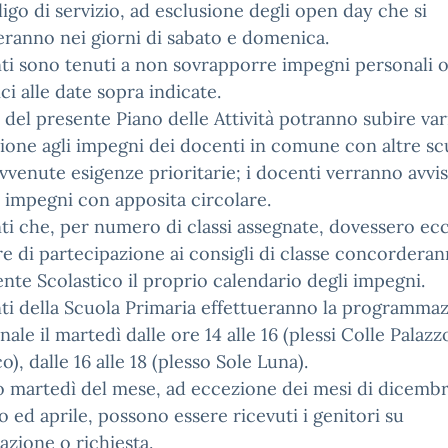
igo di servizio, ad esclusione degli open day che si
eranno nei giorni di sabato e domenica.
ti sono tenuti a non sovrapporre impegni personali 
ici alle date sopra indicate.
 del presente Piano delle Attività potranno subire var
zione agli impegni dei docenti in comune con altre sc
vvenute esigenze prioritarie; i docenti verranno avvis
li impegni con apposita circolare.
ti che, per numero di classi assegnate, dovessero ec
re di partecipazione ai consigli di classe concordera
gente Scolastico il proprio calendario degli impegni.
ti della Scuola Primaria effettueranno la programma
nale il martedì dalle ore 14 alle 16 (plessi Colle Palazz
o), dalle 16 alle 18 (plesso Sole Luna).
o martedì del mese, ad eccezione dei mesi di dicembr
o ed aprile, possono essere ricevuti i genitori su
zione o richiesta.