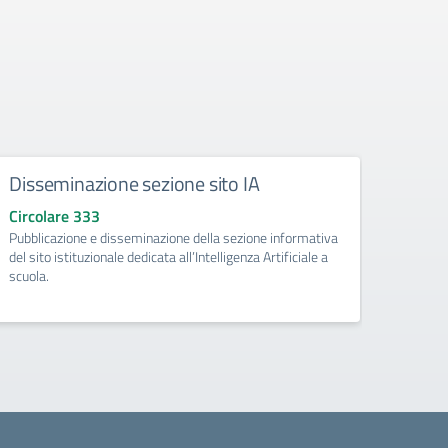
Disseminazione sezione sito IA
Como
Circolare 333
Circo
Pubblicazione e disseminazione della sezione informativa
libri d
del sito istituzionale dedicata all’Intelligenza Artificiale a
di Pri
scuola.