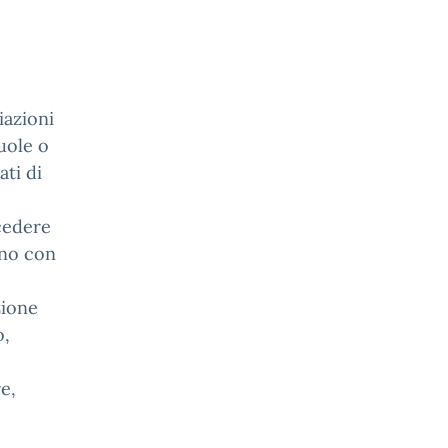
o
iazioni
uole o
ati di
cedere
nno con
zione
o,
e,