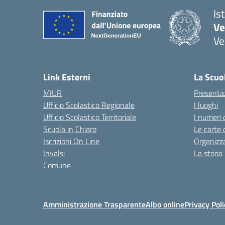
Is
Ve
Ve
— 
Link Esterni
La Scuo
MIUR
Presenta
Ufficio Scolastico Regionale
I luoghi
Ufficio Scolastico Territoriale
I numeri 
Scuola in Chiaro
Le carte 
Iscrizioni On Line
Organizz
Invalsi
La storia
Comune
Amministrazione Trasparente
Albo online
Privacy Poli