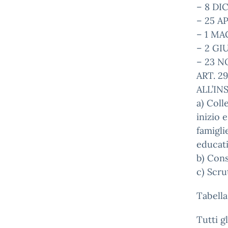
– 8 DI
– 25 A
– 1 MA
– 2 GI
– 23 
ART. 2
ALL’I
a) Coll
inizio 
famigli
educati
b) Cons
c) Scru
Tabella
Tutti g