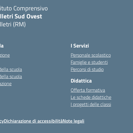
tituto Comprensivo
lletri Sud Ovest
lletri (RM)
Visita la pagina iniziale della scuola
la
I Servizi
zione
Personale scolastico
Famiglie e studenti
della scuola
Percorsi di studio
della scuola
Didattica
azione
Offerta formativa
Le schede didattiche
I progetti delle classi
cy
Dichiarazione di accessibilità
Note legali