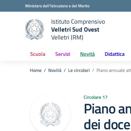
Vai ai contenuti
Vai al menu di navigazione
Vai al footer
Ministero dell'Istruzione e del Merito
Istituto Comprensivo
Velletri Sud Ovest
e della scuola
Velletri (RM)
— Visita la pagina iniziale del
Scuola
Servizi
Novità
Didattica
Home
Novità
Le circolari
Piano annuale at
Circolare 17
Piano an
dei doc