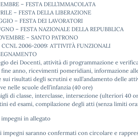
CEMBRE – FESTA DELL’IMMACOLATA
PRILE – FESTA DELLA LIBERAZIONE
GGIO – FESTA DEI LAVORATORI
UGNO – FESTA NAZIONALE DELLA REPUBBLICA
NOVEMBRE – SANTO PATRONO
9 CCNL 2006-2009: ATTIVITÀ FUNZIONALI
NSEGNAMENTO
egio dei Docenti, attività di programmazione e verifica
e fine anno, ricevimenti pomeridiani, informazione all
e sui risultati degli scrutini e sull’andamento delle atti
ve nelle scuole dell’infanzia (40 ore)
igli di classe, interclasse, intersezione (ulteriori 40 o
tini ed esami, compilazione degli atti (senza limiti ora
 impegni in allegato
li impegni saranno confermati con circolare e rappr