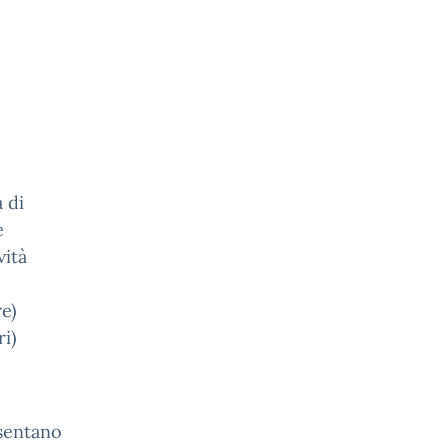
 di
e
vità
re)
ri)
esentano