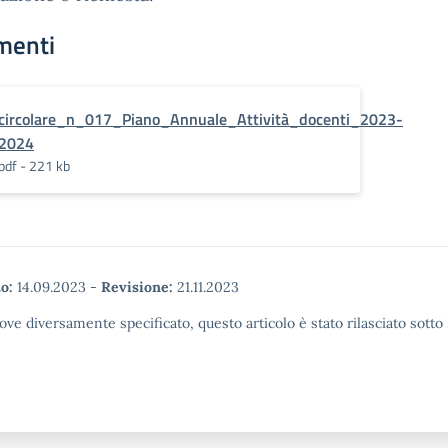
menti
circolare_n_017_Piano_Annuale_Attività_docenti_2023-
2024
pdf - 221 kb
o:
14.09.2023
-
Revisione:
21.11.2023
ove diversamente specificato, questo articolo è stato rilasciato sott