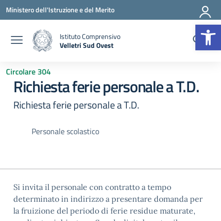
Vai ai contenuti
Vai al menu di navigazione
Vai al footer
Ministero dell'Istruzione e del Merito
Op
Istituto Comprensivo
Velletri Sud Ovest
— Visita la pagina iniziale della scuola
Circolare 304
Richiesta ferie personale a T.D.
Richiesta ferie personale a T.D.
Personale scolastico
Si invita il personale con contratto a tempo
determinato in indirizzo a presentare domanda per
la fruizione del periodo di ferie residue maturate,