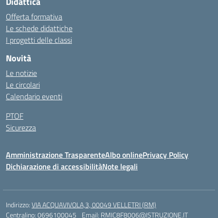
Didattica
Offerta formativa
Le schede didattiche
I progetti delle classi
Novità
Le notizie
Le circolari
Calendario eventi
PTOF
Sicurezza
Amministrazione Trasparente
Albo online
Privacy Policy
Dichiarazione di accessibilità
Note legali
Indirizzo:
VIA ACQUAVIVOLA,3, 00049 VELLETRI (RM)
Centralino:
0696100045
Email:
RMIC8F8006@ISTRUZIONE.IT