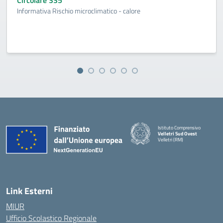
Circolare 335
Informativa Rischio microclimatico - calore
Istituto Comprensivo
Velletri Sud Ovest
Velletri (RM)
— Visita la pagina iniziale della 
Link Esterni
MIUR
Ufficio Scolastico Regionale