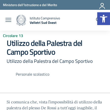
Vai ai contenuti
Vai al menu di navigazione
Vai al footer
Ministero dell'Istruzione e del Merito
Op
Istituto Comprensivo
Velletri Sud Ovest
— Visita la pagina iniziale della scuola
Circolare 13
Utilizzo della Palestra del
Campo Sportivo
Utilizzo della Palestra del Campo Sportivo
Personale scolastico
Si comunica che, vista l’impossibilità di utilizzo della
palestra del plesso De Rossi a tutt’oggi inagibile, il