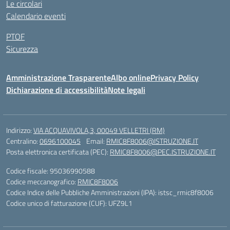
Le circolari
Calendario eventi
PTOF
Sicurezza
Amministrazione Trasparente
Albo online
Privacy Policy
Dichiarazione di accessibilità
Note legali
Indirizzo:
VIA ACQUAVIVOLA,3, 00049 VELLETRI (RM)
Centralino:
0696100045
Email:
RMIC8F8006@ISTRUZIONE.IT
Posta elettronica certificata (PEC):
RMIC8F8006@PEC.ISTRUZIONE.IT
Codice fiscale: 95036990588
Codice meccanografico:
RMIC8F8006
Codice Indice delle Pubbliche Amministrazioni (IPA): istsc_rmic8f8006
Codice unico di fatturazione (CUF): UFZ9L1