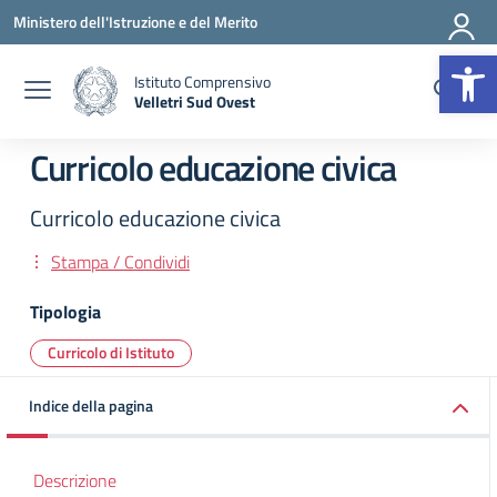
Vai ai contenuti
Vai al menu di navigazione
Vai al footer
Ministero dell'Istruzione e del Merito
Op
Istituto Comprensivo
Velletri Sud Ovest
— Visita la pagina iniziale della scuola
Curricolo educazione civica
Curricolo educazione civica
Stampa / Condividi
Tipologia
Curricolo di Istituto
Indice della pagina
Descrizione