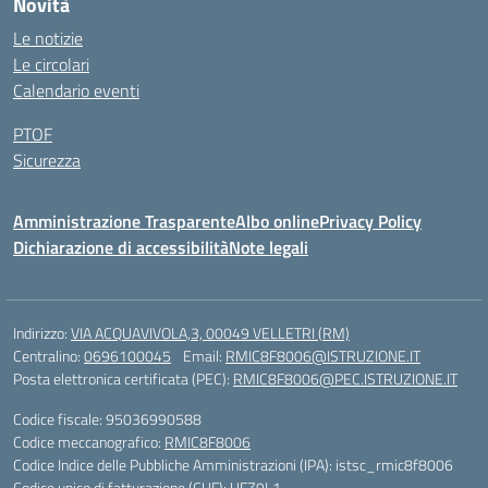
Novità
Le notizie
Le circolari
Calendario eventi
PTOF
Sicurezza
Amministrazione Trasparente
Albo online
Privacy Policy
Dichiarazione di accessibilità
Note legali
Indirizzo:
VIA ACQUAVIVOLA,3, 00049 VELLETRI (RM)
Centralino:
0696100045
Email:
RMIC8F8006@ISTRUZIONE.IT
Posta elettronica certificata (PEC):
RMIC8F8006@PEC.ISTRUZIONE.IT
Codice fiscale: 95036990588
Codice meccanografico:
RMIC8F8006
Codice Indice delle Pubbliche Amministrazioni (IPA): istsc_rmic8f8006
Codice unico di fatturazione (CUF): UFZ9L1