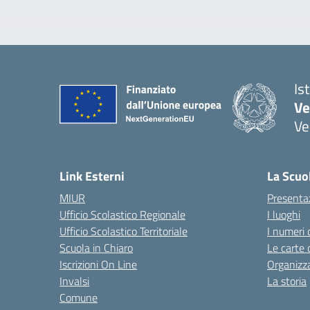
Is
Ve
Ve
— 
Link Esterni
La Scuo
MIUR
Presenta
Ufficio Scolastico Regionale
I luoghi
Ufficio Scolastico Territoriale
I numeri 
Scuola in Chiaro
Le carte 
Iscrizioni On Line
Organizz
Invalsi
La storia
Comune