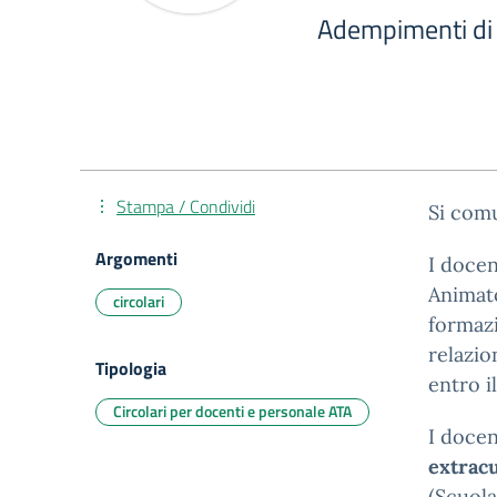
Adempimenti di 
Stampa / Condividi
Si comu
Argomenti
I docen
Animato
circolari
formazi
relazio
Tipologia
entro il
Circolari per docenti e personale ATA
I doce
extracu
(Scuola