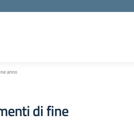
la scuola
ine anno
enti di fine