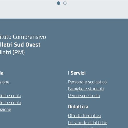
tituto Comprensivo
lletri Sud Ovest
lletri (RM)
Visita la pagina iniziale della scuola
la
I Servizi
zione
Personale scolastico
Famiglie e studenti
della scuola
Percorsi di studio
della scuola
Didattica
azione
Offerta formativa
Le schede didattiche