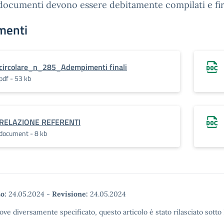
 documenti devono essere debitamente compilati e fir
menti
circolare_n_285_Adempimenti finali
pdf - 53 kb
RELAZIONE REFERENTI
document - 8 kb
o:
24.05.2024
-
Revisione:
24.05.2024
ove diversamente specificato, questo articolo è stato rilasciato sott