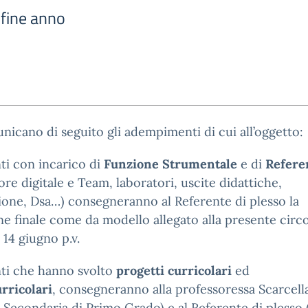
fine anno
nicano di seguito gli adempimenti di cui all’oggetto:
ti con incarico di
Funzione Strumentale
e di
Refere
re digitale e Team, laboratori, uscite didattiche,
one, Dsa…) consegneranno al Referente di plesso la
ne finale come da modello allegato alla presente circ
 14 giugno p.v.
nti che hanno svolto
progetti curricolari
ed
rricolari
, consegneranno alla professoressa Scarcell
 Secondaria di Primo Grado) e al Referente di plesso 