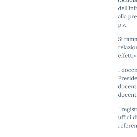
dell’In
alla pre
p.v.
Si ramm
relazio
effetti
I doce
Preside
docente
docent
I regis
uffici 
referen