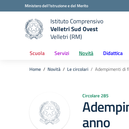
Vai ai contenuti
Vai al menu di navigazione
Vai al footer
Ministero dell'Istruzione e del Merito
Istituto Comprensivo
Velletri Sud Ovest
e della scuola
Velletri (RM)
— Visita la pagina iniziale del
Scuola
Servizi
Novità
Didattica
Home
Novità
Le circolari
Adempimenti di f
Circolare 285
Adempim
anno