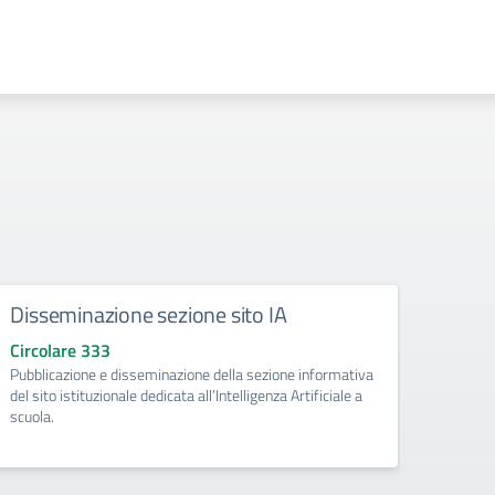
Disseminazione sezione sito IA
Como
Circolare 333
Circo
Pubblicazione e disseminazione della sezione informativa
libri d
del sito istituzionale dedicata all’Intelligenza Artificiale a
di Pri
scuola.