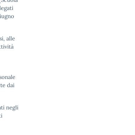
legati
 giugno
, alle
tività
rsonale
te dai
ti negli
ti