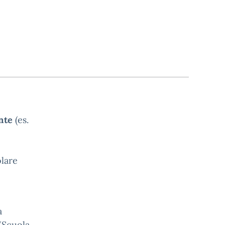
nte
(es.
olare
a
(Scuola